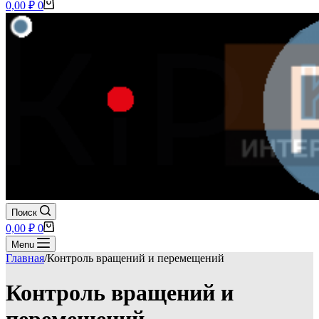
Корзина
0,00
₽
0
Поиск
Корзина
0,00
₽
0
Menu
Главная
/
Контроль вращений и перемещений
Контроль вращений и