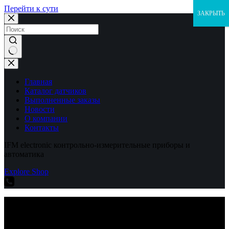
Перейти к сути
ЗАКРЫТЬ
Ничего
не
найдено
Главная
Каталог датчиков
Выполненные заказы
Новости
О компании
Контакты
IFM electronic контрольно-измерительные приборы и
автоматика
Explore Shop
IFM electronic контрольно-измерительные приборы и
автоматика