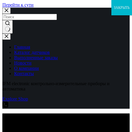
Перейти к сути
ЗАКРЫТЬ
Ничего
не
найдено
Главная
Каталог датчиков
Выполненные заказы
Новости
О компании
Контакты
IFM electronic контрольно-измерительные приборы и
автоматика
Explore Shop
IFM electronic контрольно-измерительные приборы и
автоматика