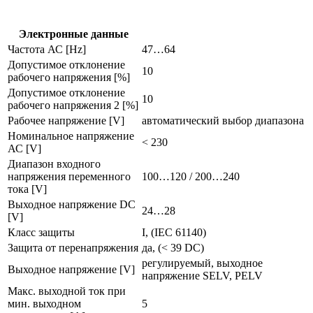
dc,
импульсный
dn4012
Электронные данные
Частота АС [Hz]
47…64
Допустимое отклонение
10
рабочего напряжения [%]
Допустимое отклонение
10
рабочего напряжения 2 [%]
Рабочее напряжение [V]
автоматический выбор диапазона
Номинальное напряжение
< 230
АС [V]
Диапазон входного
напряжения переменного
100…120 / 200…240
тока [V]
Выходное напряжение DC
24…28
[V]
Класс защиты
I, (IEC 61140)
Защита от перенапряжения
да, (< 39 DC)
регулируемый, выходное
Выходное напряжение [V]
напряжение SELV, PELV
Макс. выходной ток при
мин. выходном
5