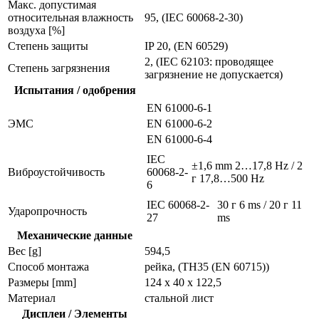
Макс. допустимая
относительная влажность
95, (IEC 60068-2-30)
воздуха [%]
Степень защиты
IP 20, (EN 60529)
2, (IEC 62103: проводящее
Степень загрязнения
загрязнение не допускается)
Испытания / одобрения
EN 61000-6-1
ЭMC
EN 61000-6-2
EN 61000-6-4
IEC
±1,6 mm 2…17,8 Hz / 2
Виброустойчивость
60068-2-
г 17,8…500 Hz
6
IEC 60068-2-
30 г 6 ms / 20 г 11
Ударопрочность
27
ms
Механические данные
Вес [g]
594,5
Способ монтажа
рейка, (TH35 (EN 60715))
Размеры [mm]
124 x 40 x 122,5
Материал
стальной лист
Дисплеи / Элементы