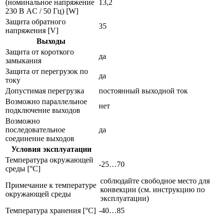
(номинальное напряжение
13,2
230 В AC / 50 Гц) [W]
Защита обратного
35
напряжения [V]
Выходы
Защита от короткого
да
замыкания
Защита от перегрузок по
да
току
Допустимая перегрузка
постоянный выходной ток
Возможно параллельное
нет
подключение выходов
Возможно
последовательное
да
соединение выходов
Условия эксплуатации
Температура окружающей
-25…70
среды [°C]
соблюдайте свободное место для
Примечание к температуре
конвекции (см. инструкцию по
окружающей среды
эксплуатации)
Температура хранения [°C]
-40…85