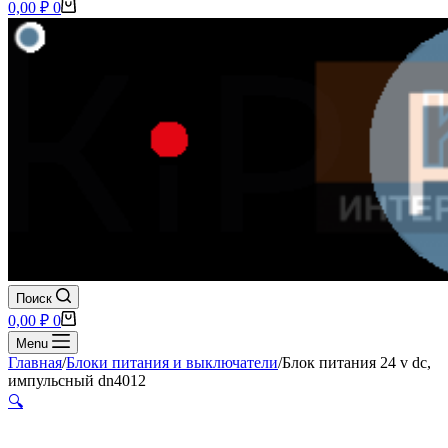
Корзина
0,00
₽
0
Поиск
Корзина
0,00
₽
0
Menu
Главная
/
Блоки питания и выключатели
/
Блок питания 24 v dc,
импульсный dn4012
🔍