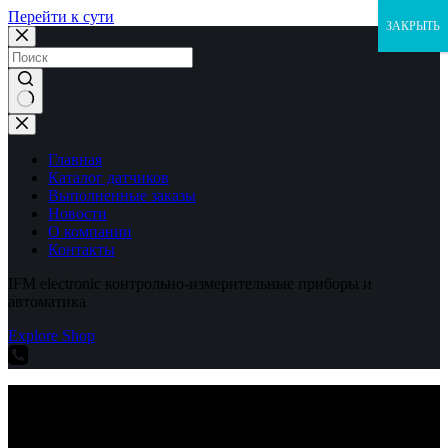
Перейти к сути
ЗАКРЫТЬ
Ничего
не
найдено
Главная
Каталог датчиков
Выполненные заказы
Новости
О компании
Контакты
IFM electronic контрольно-измерительные приборы и
автоматика
Explore Shop
IFM electronic контрольно-измерительные приборы и
автоматика