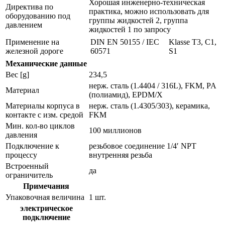
Хорошая инженерно-техническая
Директива по
практика, можно использовать для
оборудованию под
группы жидкостей 2, группа
давлением
жидкостей 1 по запросу
Применение на
DIN EN 50155 / IEC
Klasse T3, C1,
железной дороге
60571
S1
Механические данные
Вес [g]
234,5
нерж. сталь (1.4404 / 316L), FKM, PA
Материал
(полиамид), EPDM/X
Материалы корпуса в
нерж. сталь (1.4305/303), керамика,
контакте с изм. средой
FKM
Мин. кол-во циклов
100 миллионов
давления
Подключение к
резьбовое соединение 1/4′ NPT
процессу
внутренняя резьба
Встроенный
да
ограничитель
Примечания
Упаковочная величина
1 шт.
электрическое
подключение