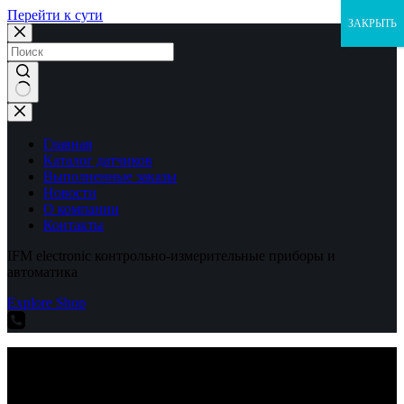
Перейти к сути
ЗАКРЫТЬ
Ничего
не
найдено
Главная
Каталог датчиков
Выполненные заказы
Новости
О компании
Контакты
IFM electronic контрольно-измерительные приборы и
автоматика
Explore Shop
IFM electronic контрольно-измерительные приборы и
автоматика