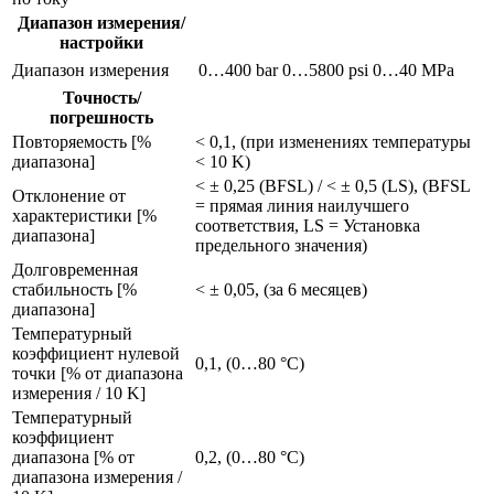
Диапазон измерения/
настройки
Диапазон измерения
0…400 bar
0…5800 psi
0…40 MPa
Точность/
погрешность
Повторяемость [%
< 0,1, (при изменениях температуры
диапазона]
< 10 K)
< ± 0,25 (BFSL) / < ± 0,5 (LS), (BFSL
Отклонение от
= прямая линия наилучшего
характеристики [%
соответствия, LS = Установка
диапазона]
предельного значения)
Долговременная
стабильность [%
< ± 0,05, (за 6 месяцев)
диапазона]
Температурный
коэффициент нулевой
0,1, (0…80 °C)
точки [% от диапазона
измерения / 10 K]
Температурный
коэффициент
диапазона [% от
0,2, (0…80 °C)
диапазона измерения /