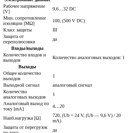
Рабочее напряжение
9,6…32 DC
[V]
Мин. сопротивление
100, (500 V DC)
изоляции [MΩ]
Класс защиты
III
Защита от
да
переполюсовки
Входы/выходы
Количество входов и
Количество аналоговых выходов: 1
выходов
Выходы
Общее количество
1
выходов
Выходной сигнал
аналоговый сигнал
Количество
1
аналоговых выходов
Аналоговый выход по
4…20
току [mA]
720, (Ub = 24 V, (Ub — 9,6 V) / 20
Наиб.нагрузка [Ω]
mA)
Защита от перегрузок
да
по току