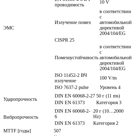
10 V
проводимость
в соответствии
с
Излучение помех
автомобильной
ЭMC
директивой
2004/104/EG
CISPR 25
в соответствии
с
Помехоустойчивость
автомобильной
директивой
2004/104/EG
ISO 11452-2 ВЧ
100 V/m
излучение
ISO 7637-2 pulse
Уровень 4
DIN EN 60068-2-27
50 г (11 ms)
Ударопрочность
DIN EN 61373
Категория 3
DIN EN 60068-2-
20 г (10…2000
6
Hz)
Вибропрочность
DIN EN 61373
Категория 2
MTTF [годы]
507