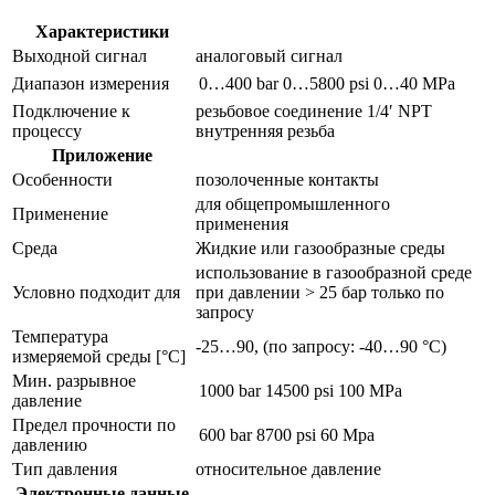
ячейкой
pa3220
Характеристики
Выходной сигнал
аналоговый сигнал
Диапазон измерения
0…400 bar
0…5800 psi
0…40 MPa
Подключение к
резьбовое соединение 1/4′ NPT
процессу
внутренняя резьба
Приложение
Особенности
позолоченные контакты
для общепромышленного
Применение
применения
Среда
Жидкие или газообразные среды
использование в газообразной среде
Условно подходит для
при давлении > 25 бар только по
запросу
Температура
-25…90, (по запросу: -40…90 °C)
измеряемой среды [°C]
Мин. разрывное
1000 bar
14500 psi
100 MPa
давление
Предел прочности по
600 bar
8700 psi
60 Mpa
давлению
Тип давления
относительное давление
Электронные данные