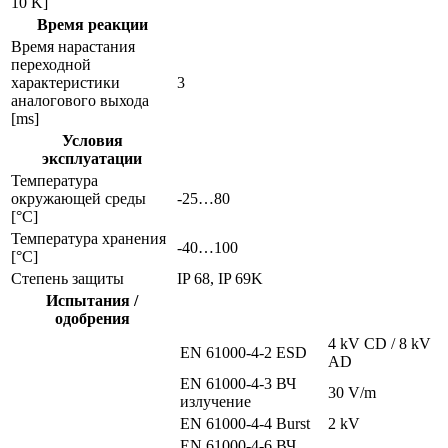
10 K]
Время реакции
Время нарастания
переходной
характеристики
3
аналогового выхода
[ms]
Условия
эксплуатации
Температура
окружающей среды
-25…80
[°C]
Температура хранения
-40…100
[°C]
Степень защиты
IP 68, IP 69K
Испытания /
одобрения
4 kV CD / 8 kV
EN 61000-4-2 ESD
AD
EN 61000-4-3 ВЧ
30 V/m
излучение
EN 61000-4-4 Burst
2 kV
EN 61000-4-6 ВЧ