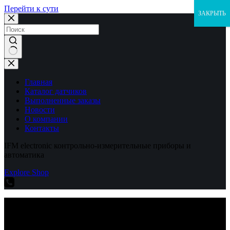
Перейти к сути
ЗАКРЫТЬ
Ничего
не
найдено
Главная
Каталог датчиков
Выполненные заказы
Новости
О компании
Контакты
IFM electronic контрольно-измерительные приборы и
автоматика
Explore Shop
IFM electronic контрольно-измерительные приборы и
автоматика