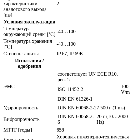
характеристики
2
аналогового выхода
[ms]
Условия эксплуатации
Температура
-40…100
окружающей среды [°C]
Температура хранения
-40…100
[°C]
Степень защиты
IP 67, IP 69K
Испытания /
одобрения
соответствует UN ECE R10,
рев. 5
ЭMC
100
ISO 11452-2
V/m
DIN EN 61326-1
Ударопрочность
DIN EN 60068-2-27
500 г (1 ms)
DIN EN 60068-2-
20 г (10…2000
Вибропрочность
6
Hz)
MTTF [годы]
658
Хорошая инженерно-техническая
Директива по