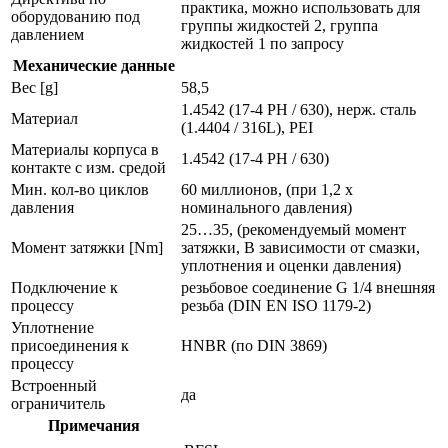
практика, можно использовать для
оборудованию под
группы жидкостей 2, группа
давлением
жидкостей 1 по запросу
Механические данные
Вес [g]
58,5
1.4542 (17-4 PH / 630), нерж. сталь
Материал
(1.4404 / 316L), PEI
Материалы корпуса в
1.4542 (17-4 PH / 630)
контакте с изм. средой
Мин. кол-во циклов
60 миллионов, (при 1,2 х
давления
номинального давления)
25…35, (рекомендуемый момент
Момент затяжки [Nm]
затяжки, В зависимости от смазки,
уплотнения и оценки давления)
Подключение к
резьбовое соединение G 1/4 внешняя
процессу
резьба (DIN EN ISO 1179-2)
Уплотнение
присоединения к
HNBR (по DIN 3869)
процессу
Встроенный
да
ограничитель
Примечания