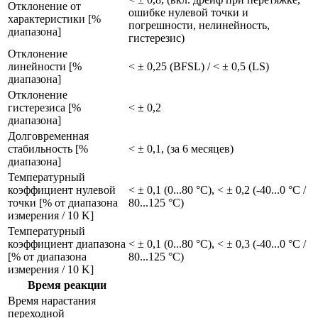
Отклонение от
ошибке нулевой точки и
характеристики [%
погрешности, нелинейность,
диапазона]
гистерезис)
Отклонение
линейности [%
< ± 0,25 (BFSL) / < ± 0,5 (LS)
диапазона]
Отклонение
гистерезиса [%
< ± 0,2
диапазона]
Долговременная
стабильность [%
< ± 0,1, (за 6 месяцев)
диапазона]
Температурный
коэффициент нулевой
< ± 0,1 (0...80 °C), < ± 0,2 (-40...0 °C /
точки [% от диапазона
80...125 °C)
измерения / 10 K]
Температурный
коэффициент диапазона
< ± 0,1 (0...80 °C), < ± 0,3 (-40...0 °C /
[% от диапазона
80...125 °C)
измерения / 10 K]
Время реакции
Время нарастания
переходной