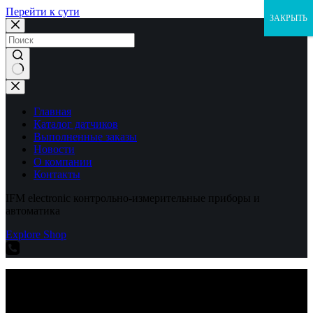
Перейти к сути
ЗАКРЫТЬ
Ничего
не
найдено
Главная
Каталог датчиков
Выполненные заказы
Новости
О компании
Контакты
IFM electronic контрольно-измерительные приборы и
автоматика
Explore Shop
IFM electronic контрольно-измерительные приборы и
автоматика