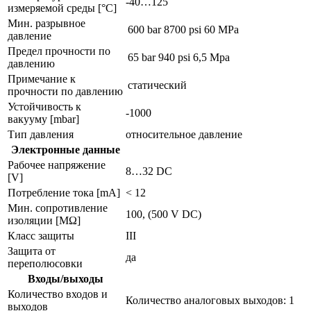
-40…125
измеряемой среды [°C]
Мин. разрывное
600 bar
8700 psi
60 MPa
давление
Предел прочности по
65 bar
940 psi
6,5 Mpa
давлению
Примечание к
статический
прочности по давлению
Устойчивость к
-1000
вакууму [mbar]
Тип давления
относительное давление
Электронные данные
Рабочее напряжение
8…32 DC
[V]
Потребление тока [mA]
< 12
Мин. сопротивление
100, (500 V DC)
изоляции [MΩ]
Класс защиты
III
Защита от
да
переполюсовки
Входы/выходы
Количество входов и
Количество аналоговых выходов: 1
выходов