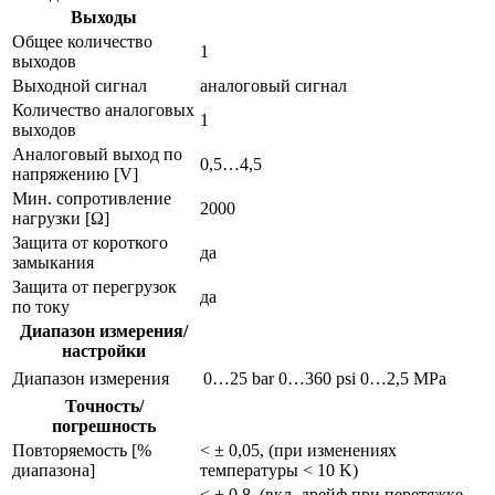
Выходы
Общее количество
1
выходов
Выходной сигнал
аналоговый сигнал
Количество аналоговых
1
выходов
Аналоговый выход по
0,5…4,5
напряжению [V]
Мин. сопротивление
2000
нагрузки [Ω]
Защита от короткого
да
замыкания
Защита от перегрузок
да
по току
Диапазон измерения/
настройки
Диапазон измерения
0…25 bar
0…360 psi
0…2,5 MPa
Точность/
погрешность
Повторяемость [%
< ± 0,05, (при изменениях
диапазона]
температуры < 10 K)
< ± 0,8, (вкл. дрейф при перетяжке,