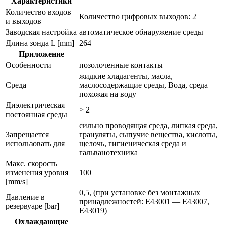
Характеристики
Количество входов
Количество цифровых выходов: 2
и выходов
Заводская настройка
автоматическое обнаружение среды
Длина зонда L [mm]
264
Приложение
Особенности
позолоченные контакты
жидкие хладагенты, масла,
Среда
маслосодержащие среды, Вода, среда
похожая на воду
Диэлектрическая
> 2
постоянная среды
сильно проводящая среда, липкая среда,
Запрещается
грануляты, сыпучие вещества, кислоты,
использовать для
щелочь, гигиеническая среда и
гальванотехника
Макс. скорость
изменения уровня
100
[mm/s]
0,5, (при установке без монтажных
Давление в
принадлежностей: E43001 — E43007,
резервуаре [bar]
E43019)
Охлаждающие