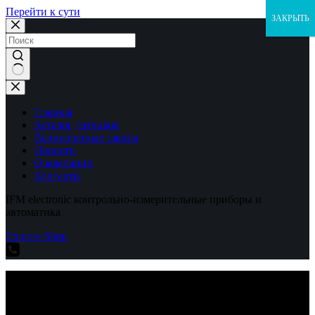
Перейти к сути
ЗАКРЫТЬ
Ничего
не
найдено
Главная
Каталог датчиков
Выполненные заказы
Новости
О компании
Контакты
IFM electronic контрольно-измерительные приборы и
автоматика
Explore Shop
IFM electronic контрольно-измерительные приборы и
автоматика