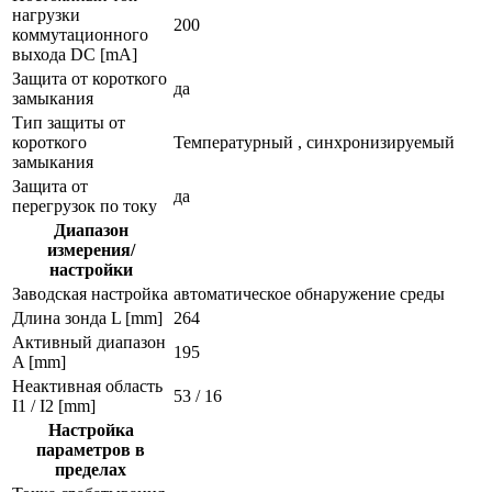
нагрузки
200
коммутационного
выхода DC [mA]
Защита от короткого
да
замыкания
Тип защиты от
короткого
Температурный , синхронизируемый
замыкания
Защита от
да
перегрузок по току
Диапазон
измерения/
настройки
Заводская настройка
автоматическое обнаружение среды
Длина зонда L [mm]
264
Активный диапазон
195
A [mm]
Неактивная область
53 / 16
I1 / I2 [mm]
Настройка
параметров в
пределах