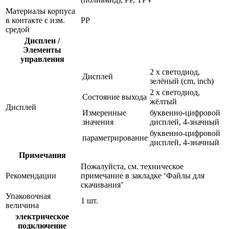
Материалы корпуса
в контакте с изм.
PP
средой
Дисплеи /
Элементы
управления
2 x светодиод,
Дисплей
зелёный (cm, inch)
2 x светодиод,
Состояние выхода
жёлтый
Дисплей
Измеренные
буквенно-цифровой
значения
дисплей, 4-значный
буквенно-цифровой
параметрирование
дисплей, 4-значный
Примечания
Пожалуйста, см. техническое
Рекомендации
примечание в закладке ‘Файлы для
скачивания’
Упаковочная
1 шт.
величина
электрическое
подключение