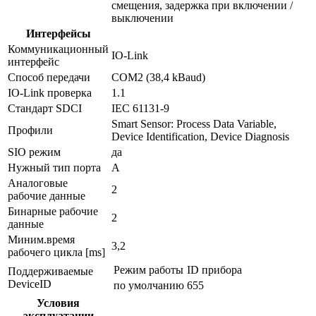
смещения, задержка при включении /
выключении
Интерфейсы
Коммуникационный
IO-Link
интерфейс
Способ передачи
COM2 (38,4 kBaud)
IO-Link проверка
1.1
Стандарт SDCI
IEC 61131-9
Smart Sensor: Process Data Variable,
Профили
Device Identification, Device Diagnosis
SIO режим
да
Нужный тип порта
A
Аналоговые
2
рабочие данные
Бинарные рабочие
2
данные
Миним.время
3,2
рабочего цикла [ms]
Режим работы
ID прибора
Поддерживаемые
DeviceID
по умолчанию
655
Условия
эксплуатации