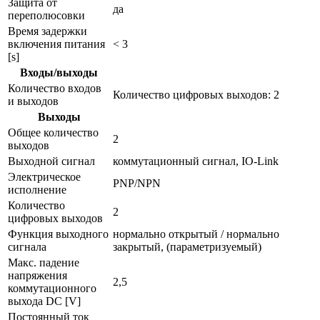
Защита от
да
переполюсовки
Время задержки
включения питания
< 3
[s]
Входы/выходы
Количество входов
Количество цифровых выходов: 2
и выходов
Выходы
Общее количество
2
выходов
Выходной сигнал
коммутационный сигнал, IO-Link
Электрическое
PNP/NPN
исполнение
Количество
2
цифровых выходов
Функция выходного
нормально открытый / нормально
сигнала
закрытый, (параметризуемый)
Макс. падение
напряжения
2,5
коммутационного
выхода DC [V]
Постоянный ток