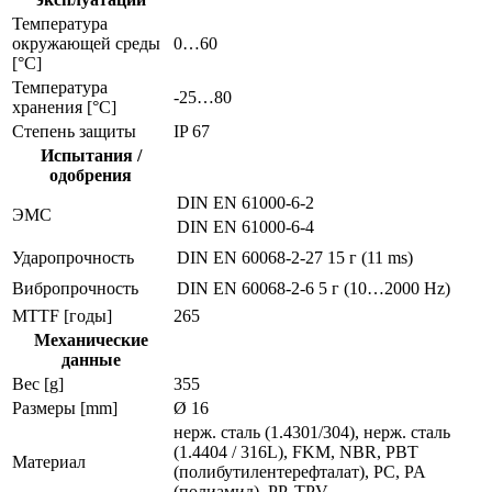
Температура
окружающей среды
0…60
[°C]
Температура
-25…80
хранения [°C]
Степень защиты
IP 67
Испытания /
одобрения
DIN EN 61000-6-2
ЭMC
DIN EN 61000-6-4
Ударопрочность
DIN EN 60068-2-27
15 г (11 ms)
Вибропрочность
DIN EN 60068-2-6
5 г (10…2000 Hz)
MTTF [годы]
265
Механические
данные
Вес [g]
355
Размеры [mm]
Ø 16
нерж. сталь (1.4301/304), нерж. сталь
(1.4404 / 316L), FKM, NBR, PBT
Материал
(полибутилентерефталат), PC, PA
(полиамид), PP, TPV