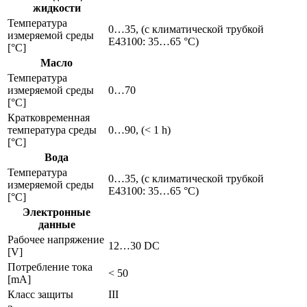
жидкости
Температура
0…35, (с климатической трубкой
измеряемой среды
E43100: 35…65 °C)
[°C]
Масло
Температура
измеряемой среды
0…70
[°C]
Кратковременная
температура среды
0…90, (< 1 h)
[°C]
Вода
Температура
0…35, (с климатической трубкой
измеряемой среды
E43100: 35…65 °C)
[°C]
Электронные
данные
Рабочее напряжение
12…30 DC
[V]
Потребление тока
< 50
[mA]
Класс защиты
III