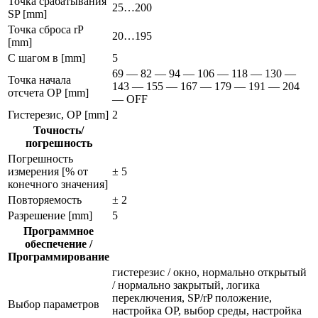
Точка срабатывания
25…200
SP [mm]
Точка сброса rP
20…195
[mm]
С шагом в [mm]
5
69 — 82 — 94 — 106 — 118 — 130 —
Точка начала
143 — 155 — 167 — 179 — 191 — 204
отсчета ОР [mm]
— OFF
Гистерезис, ОР [mm]
2
Точность/
погрешность
Погрешность
измерения [% от
± 5
конечного значения]
Повторяемость
± 2
Разрешение [mm]
5
Программное
обеспечение /
Программирование
гистерезис / окно, нормально открытый
/ нормально закрытый, логика
переключения, SP/rP положение,
Выбор параметров
настройка ОР, выбор среды, настройка