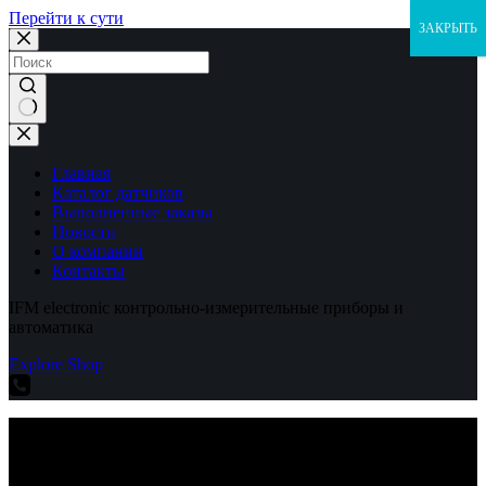
Перейти к сути
ЗАКРЫТЬ
Ничего
не
найдено
Главная
Каталог датчиков
Выполненные заказы
Новости
О компании
Контакты
IFM electronic контрольно-измерительные приборы и
автоматика
Explore Shop
IFM electronic контрольно-измерительные приборы и
автоматика