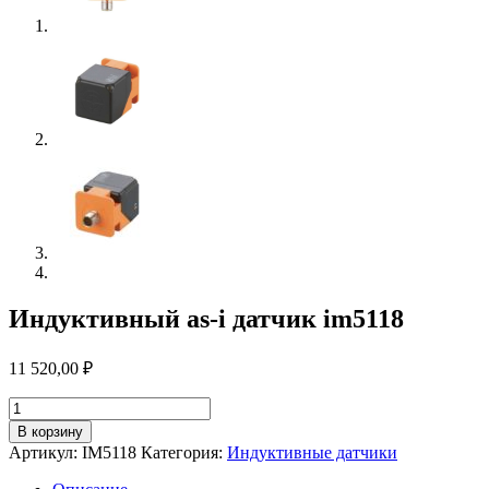
Индуктивный as-i датчик im5118
11 520,00
₽
Количество
товара
В корзину
Индуктивный
Артикул:
IM5118
Категория:
Индуктивные датчики
as-
i