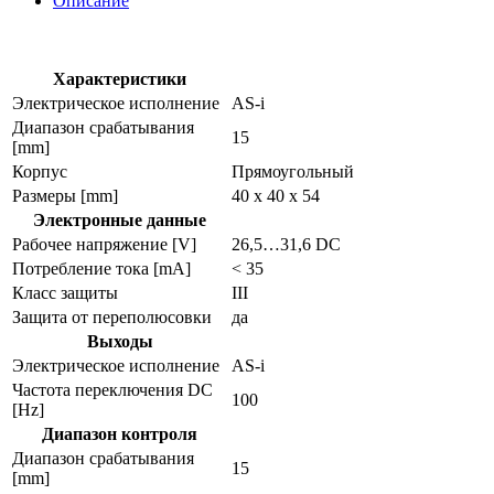
Описание
датчик
im5118
Характеристики
Электрическое исполнение
AS-i
Диапазон срабатывания
15
[mm]
Корпус
Прямоугольный
Размеры [mm]
40 x 40 x 54
Электронные данные
Рабочее напряжение [V]
26,5…31,6 DC
Потребление тока [mA]
< 35
Класс защиты
III
Защита от переполюсовки
да
Выходы
Электрическое исполнение
AS-i
Частота переключения DC
100
[Hz]
Диапазон контроля
Диапазон срабатывания
15
[mm]