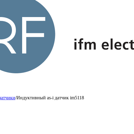
датчики
/
Индуктивный as-i датчик im5118