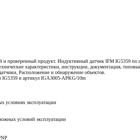
 и проверенный продукт. Индуктивный датчик IFM IG5359 по це
 технические характеристики, инструкции, документация, типов
датчики, Расположение и обнаружение объектов.
ели IG5359 и артикул IGA3005-APKG/10m
ых условиях эксплуатации
сложных условий эксплуатации
PNP