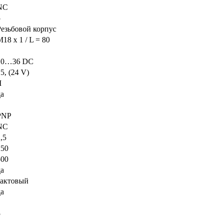
NC
5
Резьбовой корпус
18 x 1 / L = 80
10…36 DC
5, (24 V)
I
да
PNP
NC
,5
250
500
да
тактовый
да
5