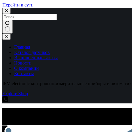
Перейти к сути
Ничего
не
найдено
Главная
Каталог датчиков
Выполненные заказы
Новости
О компании
Контакты
IFM electronic контрольно-измерительные приборы и автоматик
Explore Shop
IFM electronic контрольно-измерительные приборы и автоматик