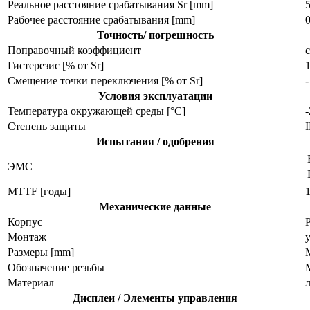
Реальное расстояние срабатывания Sr [mm]
Рабочее расстояние срабатывания [mm]
Точность/ погрешность
Поправочный коэффициент
с
Гистерезис [% от Sr]
Смещение точки переключения [% от Sr]
Условия эксплуатации
Температура окружающей среды [°C]
Степень защиты
I
Испытания / одобрения
ЭMC
MTTF [годы]
Механические данные
Корпус
Монтаж
Размеры [mm]
M
Обозначение резьбы
Материал
Дисплеи / Элементы управления