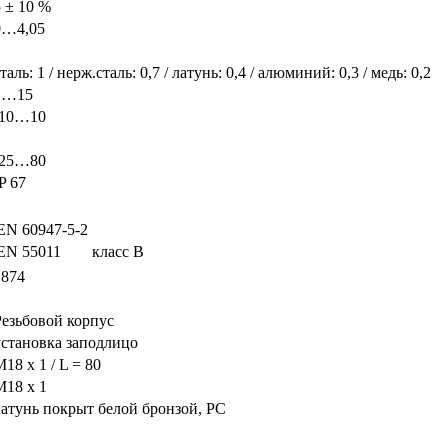
5 ± 10 %
0…4,05
таль: 1 / нерж.сталь: 0,7 / латунь: 0,4 / алюминий: 0,3 / медь: 0,2
1…15
-10…10
-25…80
P 67
EN 60947-5-2
EN 55011
класс B
1874
Резьбовой корпус
установка заподлицо
18 x 1 / L = 80
M18 x 1
латунь покрыт белой бронзой, PC