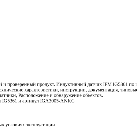
 и проверенный продукт. Индуктивный датчик IFM IG5361 по це
 технические характеристики, инструкции, документация, типов
датчики, Расположение и обнаружение объектов.
ели IG5361 и артикул IGA3005-ANKG
ых условиях эксплуатации