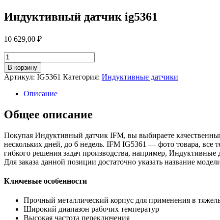
Индуктивный датчик ig5361
10 629,00
₽
Количество
товара
В корзину
Индуктивный
Артикул:
IG5361
Категория:
Индуктивные датчики
датчик
ig5361
Описание
Общее описание
Покупая Индуктивный датчик IFM, вы выбираете качественный
нескольких дней, до 6 недель. IFM IG5361 — фото товара, все
гибкого решения задач производства, например, Индуктивные 
Для заказа данной позиции достаточно указать название мод
Ключевые особенности
Прочный металлический корпус для применения в тяжел
Широкий диапазон рабочих температур
Высокая частота переключения