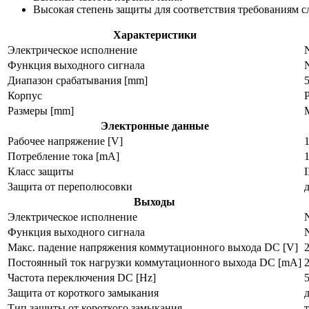
Высокая степень защиты для соответствия требованиям 
Характеристики
Электрическое исполнение
Функция выходного сигнала
Диапазон срабатывания [mm]
Корпус
Размеры [mm]
M
Электронные данные
Рабочее напряжение [V]
Потребление тока [mA]
1
Класс защиты
I
Защита от переполюсовки
Выходы
Электрическое исполнение
Функция выходного сигнала
Макс. падение напряжения коммутационного выхода DC [V]
2
Постоянный ток нагрузки коммутационного выхода DC [mA]
Частота переключения DC [Hz]
Защита от короткого замыкания
Тип защиты от короткого замыкания