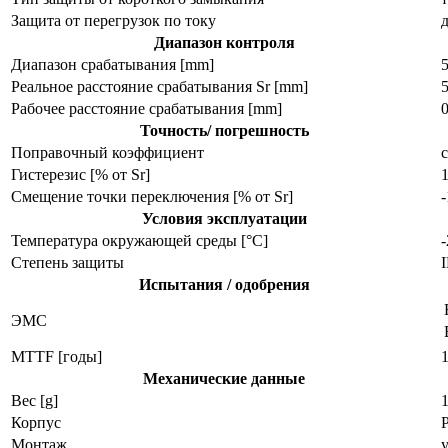
Защита от перегрузок по току
Диапазон контроля
Диапазон срабатывания [mm]
Реальное расстояние срабатывания Sr [mm]
Рабочее расстояние срабатывания [mm]
Точность/ погрешность
Поправочный коэффициент
с
Гистерезис [% от Sr]
Смещение точки переключения [% от Sr]
Условия эксплуатации
Температура окружающей среды [°C]
Степень защиты
I
Испытания / одобрения
ЭMC
MTTF [годы]
Механические данные
Вес [g]
Корпус
Монтаж