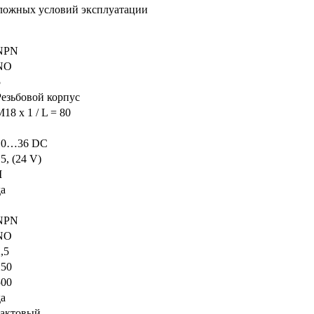
сложных условий эксплуатации
NPN
NO
5
Резьбовой корпус
18 x 1 / L = 80
10…36 DC
5, (24 V)
I
да
NPN
NO
,5
250
500
да
тактовый