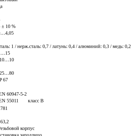
да
5
5 ± 10 %
0…4,05
таль: 1 / нерж.сталь: 0,7 / латунь: 0,4 / алюминий: 0,3 / медь: 0,2
1…15
-10…10
-25…80
P 67
EN 60947-5-2
EN 55011
класс B
1781
163,2
Резьбовой корпус
установка заподлицо