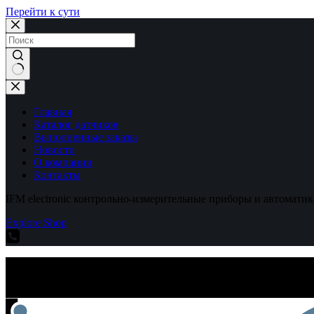
Перейти к сути
Ничего
не
найдено
Главная
Каталог датчиков
Выполненные заказы
Новости
О компании
Контакты
IFM electronic контрольно-измерительные приборы и автоматик
Explore Shop
IFM electronic контрольно-измерительные приборы и автоматик