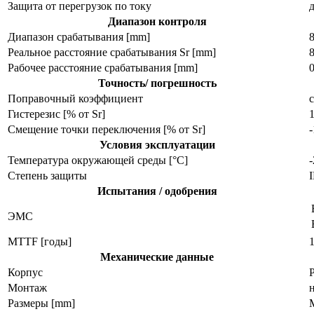
Защита от перегрузок по току
Диапазон контроля
Диапазон срабатывания [mm]
Реальное расстояние срабатывания Sr [mm]
Рабочее расстояние срабатывания [mm]
Точность/ погрешность
Поправочный коэффициент
с
Гистерезис [% от Sr]
Смещение точки переключения [% от Sr]
Условия эксплуатации
Температура окружающей среды [°C]
Степень защиты
I
Испытания / одобрения
ЭMC
MTTF [годы]
Механические данные
Корпус
Монтаж
Размеры [mm]
M