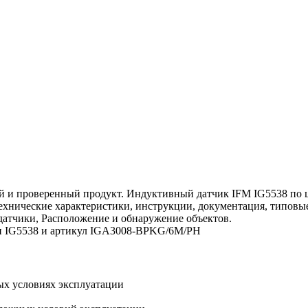
 и проверенный продукт. Индуктивный датчик IFM IG5538 по це
 технические характеристики, инструкции, документация, типов
датчики, Расположение и обнаружение объектов.
ели IG5538 и артикул IGA3008-BPKG/6M/PH
ых условиях эксплуатации