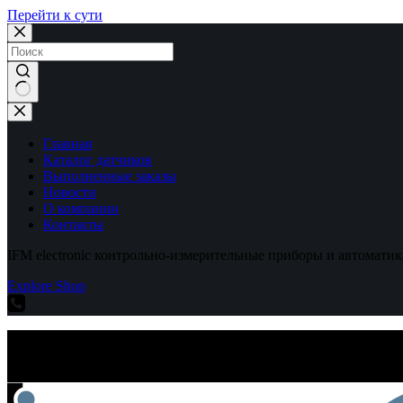
Перейти к сути
Ничего
не
найдено
Главная
Каталог датчиков
Выполненные заказы
Новости
О компании
Контакты
IFM electronic контрольно-измерительные приборы и автоматик
Explore Shop
IFM electronic контрольно-измерительные приборы и автоматик