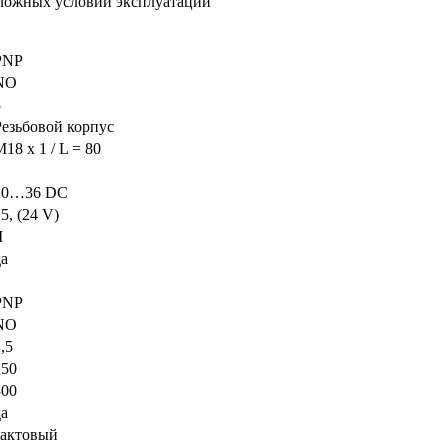
сложных условий эксплуатации
PNP
NO
8
Резьбовой корпус
18 x 1 / L = 80
10…36 DC
5, (24 V)
I
да
PNP
NO
,5
250
300
да
тактовый