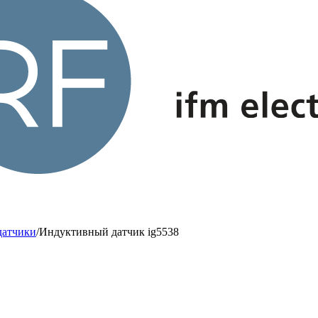
датчики
/
Индуктивный датчик ig5538