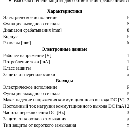
Высокая степень защиты для соответствия требованиям 
Характеристики
Электрическое исполнение
Функция выходного сигнала
Диапазон срабатывания [mm]
Корпус
Размеры [mm]
M
Электронные данные
Рабочее напряжение [V]
Потребление тока [mA]
1
Класс защиты
I
Защита от переполюсовки
Выходы
Электрическое исполнение
Функция выходного сигнала
Макс. падение напряжения коммутационного выхода DC [V]
2
Постоянный ток нагрузки коммутационного выхода DC [mA]
Частота переключения DC [Hz]
Защита от короткого замыкания
Тип защиты от короткого замыкания