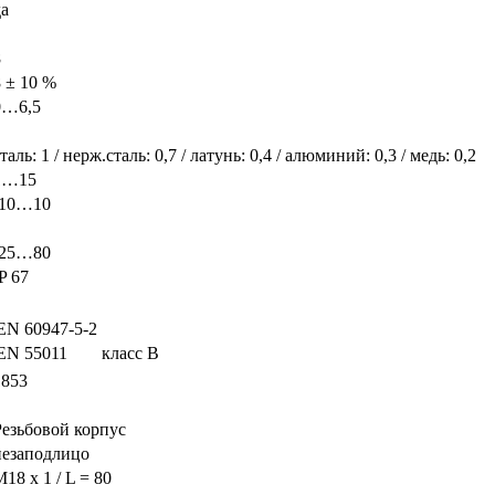
да
8
8 ± 10 %
0…6,5
таль: 1 / нерж.сталь: 0,7 / латунь: 0,4 / алюминий: 0,3 / медь: 0,2
1…15
-10…10
-25…80
P 67
EN 60947-5-2
EN 55011
класс B
1853
Резьбовой корпус
незаподлицо
18 x 1 / L = 80