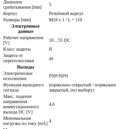
Диапазон
5
срабатывания [mm]
Корпус
Резьбовой корпус
Размеры [mm]
M18 x 1 / L = 110
Электронные
данные
Рабочее напряжение
10…55 DC
[V]
Класс защиты
II
Защита от
да
переполюсовки
Выходы
Электрическое
PNP/NPN
исполнение
Функция выходного
нормально открытый / нормально
сигнала
закрытый, (по выбору)
Макс. падение
напряжения
4,6
коммутационного
выхода DC [V]
Минимальная
4
нагрузка по току [mA]