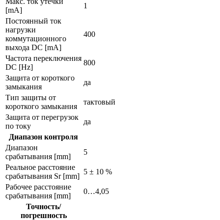
Макс. ток утечки
1
[mA]
Постоянный ток
нагрузки
400
коммутационного
выхода DC [mA]
Частота переключения
800
DC [Hz]
Защита от короткого
да
замыкания
Тип защиты от
тактовый
короткого замыкания
Защита от перегрузок
да
по току
Диапазон контроля
Диапазон
5
срабатывания [mm]
Реальное расстояние
5 ± 10 %
срабатывания Sr [mm]
Рабочее расстояние
0…4,05
срабатывания [mm]
Точность/
погрешность