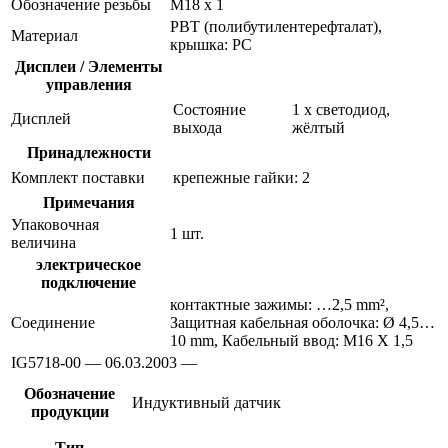
Обозначение резьбы
M18 x 1
PBT (полибутилентерефталат),
Материал
крышка: PC
Дисплеи / Элементы
управления
Состояние
1 x светодиод,
Дисплей
выхода
жёлтый
Принадлежности
Комплект поставки
крепежные гайки: 2
Примечания
Упаковочная
1 шт.
величина
электрическое
подключение
контактные зажимы: …2,5 mm²,
Соединение
Защитная кабельная оболочка: Ø 4,5…
10 mm, Кабельный ввод: M16 X 1,5
IG5718-00 — 06.03.2003 —
Обозначение
Индуктивный датчик
продукции
Тип