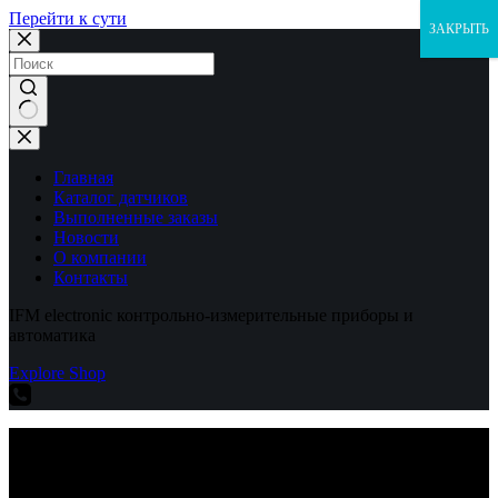
Перейти к сути
ЗАКРЫТЬ
Ничего
не
найдено
Главная
Каталог датчиков
Выполненные заказы
Новости
О компании
Контакты
IFM electronic контрольно-измерительные приборы и
автоматика
Explore Shop
IFM electronic контрольно-измерительные приборы и
автоматика