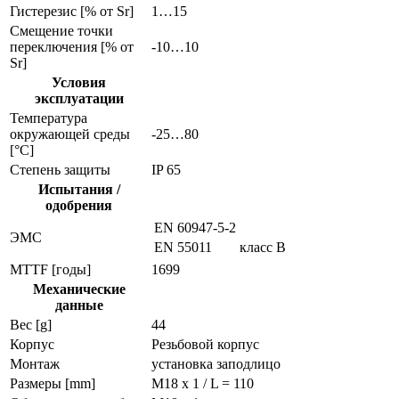
Гистерезис [% от Sr]
1…15
Смещение точки
переключения [% от
-10…10
Sr]
Условия
эксплуатации
Температура
окружающей среды
-25…80
[°C]
Степень защиты
IP 65
Испытания /
одобрения
EN 60947-5-2
ЭMC
EN 55011
класс B
MTTF [годы]
1699
Механические
данные
Вес [g]
44
Корпус
Резьбовой корпус
Монтаж
установка заподлицо
Размеры [mm]
M18 x 1 / L = 110