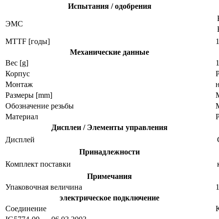
Испытания / одобрения
ЭMC
MTTF [годы]
Механические данные
Вес [g]
1
Корпус
Монтаж
Размеры [mm]
M
Обозначение резьбы
Материал
Дисплеи / Элементы управления
Дисплей
Принадлежности
Комплект поставки
Примечания
Упаковочная величина
1
электрическое подключение
Соединение