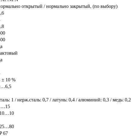
нормально открытый / нормально закрытый, (по выбору)
,6
4
,8
400
300
да
тактовый
да
8
8 ± 10 %
0…6,5
таль: 1 / нерж.сталь: 0,7 / латунь: 0,4 / алюминий: 0,3 / медь: 0,2
1…15
-10…10
-25…80
P 67