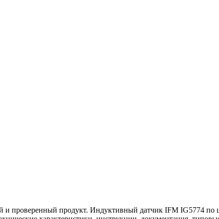
 и проверенный продукт. Индуктивный датчик IFM IG5774 по це
 технические характеристики, инструкции, документация, типов