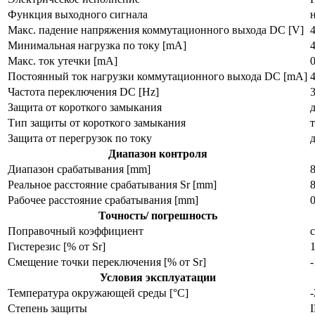
Функция выходного сигнала
Макс. падение напряжения коммутационного выхода DC [V]
4
Минимальная нагрузка по току [mA]
Макс. ток утечки [mA]
0
Постоянный ток нагрузки коммутационного выхода DC [mA]
Частота переключения DC [Hz]
Защита от короткого замыкания
Тип защиты от короткого замыкания
Защита от перегрузок по току
Диапазон контроля
Диапазон срабатывания [mm]
Реальное расстояние срабатывания Sr [mm]
Рабочее расстояние срабатывания [mm]
Точность/ погрешность
Поправочный коэффициент
с
Гистерезис [% от Sr]
Смещение точки переключения [% от Sr]
Условия эксплуатации
Температура окружающей среды [°C]
Степень защиты
I