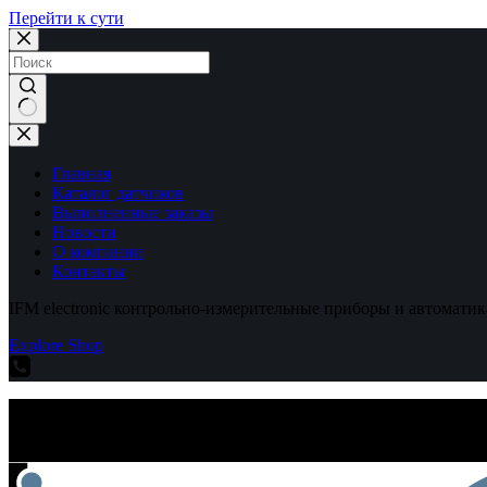
Перейти к сути
Ничего
не
найдено
Главная
Каталог датчиков
Выполненные заказы
Новости
О компании
Контакты
IFM electronic контрольно-измерительные приборы и автоматик
Explore Shop
IFM electronic контрольно-измерительные приборы и автоматик