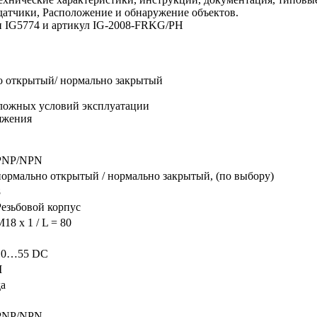
датчики, Расположение и обнаружение объектов.
ли IG5774 и артикул IG-2008-FRKG/PH
о открытый/ нормально закрытый
сложных условий эксплуатации
яжения
PNP/NPN
нормально открытый / нормально закрытый, (по выбору)
8
Резьбовой корпус
18 x 1 / L = 80
10…55 DC
I
да
PNP/NPN