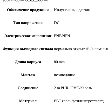
IG5774-00 — 06.03.2003 —
Обозначение продукции
Индуктивный датчик
Тип напряжения
DC
Электрическое исполнение
PNP/NPN
Функция выходного сигнала
нормально открытый / нормальн
Длина корпуса
80 mm
Монтаж
незаподлицо
Соединение
2 m PUR / PVC-Кабель
Материал
PBT (полибутилентерефталат)