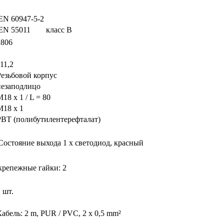
EN 60947-5-2
EN 55011
класс B
1806
11,2
Резьбовой корпус
незаподлицо
18 x 1 / L = 80
M18 x 1
PBT (полибутилентерефталат)
Состояние выхода
1 x светодиод, красный
крепежные гайки: 2
 шт.
Кабель: 2 m, PUR / PVC, 2 x 0,5 mm²