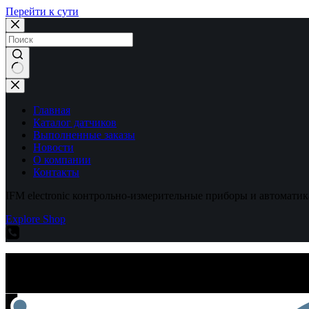
Перейти к сути
Ничего
не
найдено
Главная
Каталог датчиков
Выполненные заказы
Новости
О компании
Контакты
IFM electronic контрольно-измерительные приборы и автоматик
Explore Shop
IFM electronic контрольно-измерительные приборы и автоматик