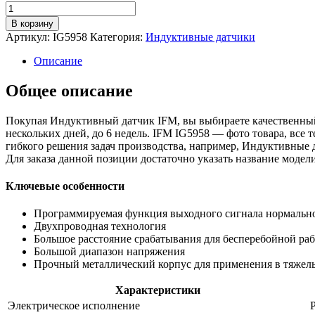
Количество
товара
В корзину
Индуктивный
Артикул:
IG5958
Категория:
Индуктивные датчики
датчик
ig5958
Описание
Общее описание
Покупая Индуктивный датчик IFM, вы выбираете качественный
нескольких дней, до 6 недель. IFM IG5958 — фото товара, все
гибкого решения задач производства, например, Индуктивные 
Для заказа данной позиции достаточно указать название мод
Ключевые особенности
Программируемая функция выходного сигнала нормальн
Двухпроводная технология
Большое расстояние срабатывания для бесперебойной ра
Большой диапазон напряжения
Прочный металлический корпус для применения в тяжел
Характеристики
Электрическое исполнение