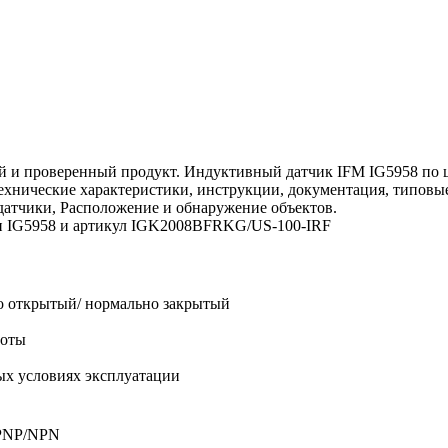
 и проверенный продукт. Индуктивный датчик IFM IG5958 по це
 технические характеристики, инструкции, документация, типов
датчики, Расположение и обнаружение объектов.
ели IG5958 и артикул IGK2008BFRKG/US-100-IRF
о открытый/ нормально закрытый
боты
ых условиях эксплуатации
PNP/NPN