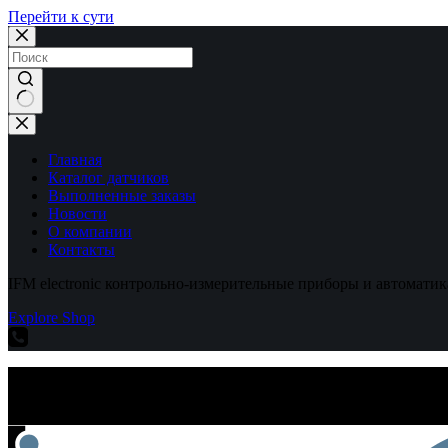
Перейти к сути
Ничего
не
найдено
Главная
Каталог датчиков
Выполненные заказы
Новости
О компании
Контакты
IFM electronic контрольно-измерительные приборы и автоматик
Explore Shop
IFM electronic контрольно-измерительные приборы и автоматик