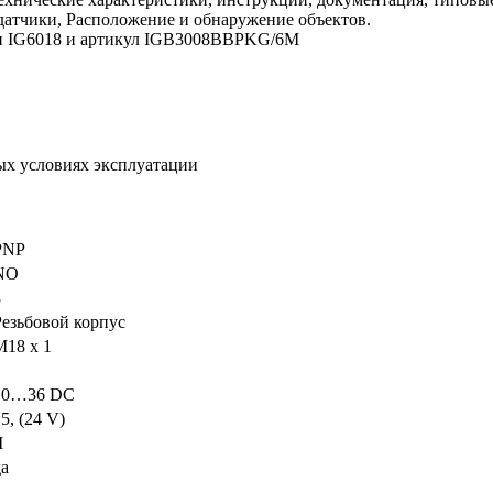
датчики, Расположение и обнаружение объектов.
ели IG6018 и артикул IGB3008BBPKG/6M
ых условиях эксплуатации
PNP
NO
8
Резьбовой корпус
M18 x 1
10…36 DC
5, (24 V)
I
да