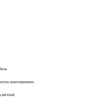
бель
латунь никелированн.
од жёлтый