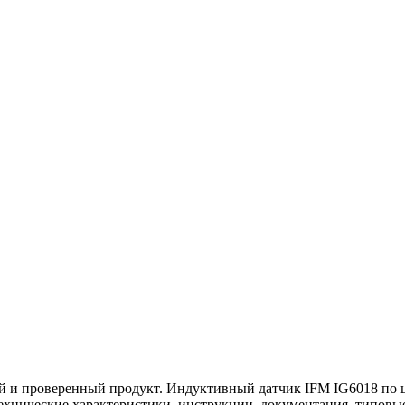
 и проверенный продукт. Индуктивный датчик IFM IG6018 по це
 технические характеристики, инструкции, документация, типов