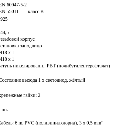
EN 60947-5-2
EN 55011
класс B
1925
344,5
Резьбовой корпус
установка заподлицо
M18 x 1
M18 x 1
латунь никелированн., PBT (полибутилентерефталат)
Состояние выхода
1 x светодиод, жёлтый
крепежные гайки: 2
 шт.
Кабель: 6 m, PVC (поливинилхлорид), 3 x 0,5 mm²