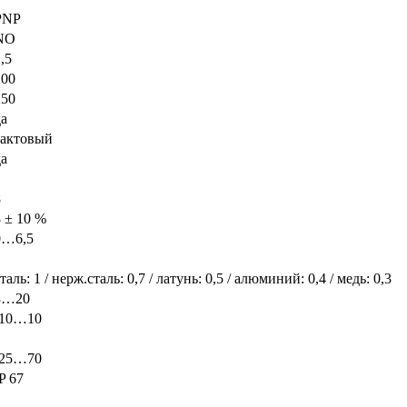
PNP
NO
,5
100
250
да
тактовый
да
8
8 ± 10 %
0…6,5
таль: 1 / нерж.сталь: 0,7 / латунь: 0,5 / алюминий: 0,4 / медь: 0,3
3…20
-10…10
-25…70
P 67