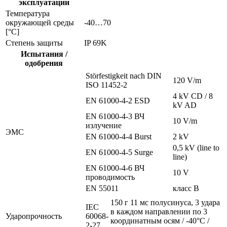
эксплуатации
Температура
окружающей среды
-40…70
[°C]
Степень защиты
IP 69K
Испытания /
одобрения
Störfestigkeit nach DIN
120 V/m
ISO 11452-2
4 kV CD / 8
EN 61000-4-2 ESD
kV AD
EN 61000-4-3 ВЧ
10 V/m
излучение
ЭMC
EN 61000-4-4 Burst
2 kV
0,5 kV (line to
EN 61000-4-5 Surge
line)
EN 61000-4-6 ВЧ
10 V
проводимость
EN 55011
класс B
150 г 11 мс полусинуса, 3 удара
IEC
в каждом направлении по 3
Ударопрочность
60068-
координатным осям / -40°C /
2-27