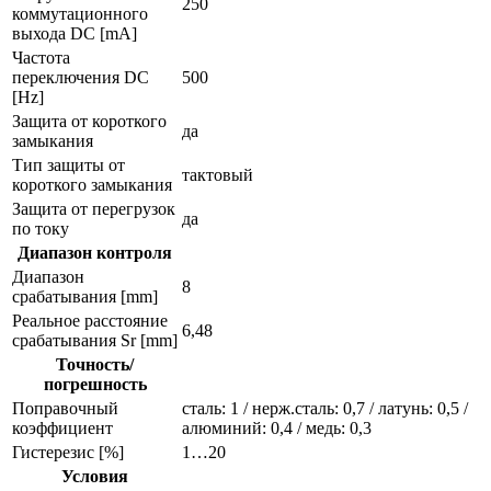
250
коммутационного
выхода DC [mA]
Частота
переключения DC
500
[Hz]
Защита от короткого
да
замыкания
Тип защиты от
тактовый
короткого замыкания
Защита от перегрузок
да
по току
Диапазон контроля
Диапазон
8
срабатывания [mm]
Реальное расстояние
6,48
срабатывания Sr [mm]
Точность/
погрешность
Поправочный
сталь: 1 / нерж.сталь: 0,7 / латунь: 0,5 /
коэффициент
алюминий: 0,4 / медь: 0,3
Гистерезис [%]
1…20
Условия