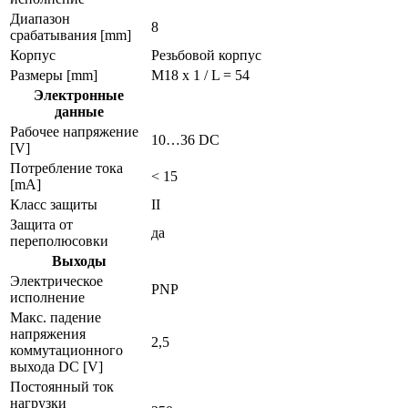
Диапазон
8
срабатывания [mm]
Корпус
Резьбовой корпус
Размеры [mm]
M18 x 1 / L = 54
Электронные
данные
Рабочее напряжение
10…36 DC
[V]
Потребление тока
< 15
[mA]
Класс защиты
II
Защита от
да
переполюсовки
Выходы
Электрическое
PNP
исполнение
Макс. падение
напряжения
2,5
коммутационного
выхода DC [V]
Постоянный ток
нагрузки