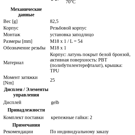
70°C
Механические
данные
Вес [g]
82,5
Корпус
Резьбовой корпус
Монтаж
установка заподлицо
Размеры [mm]
M18 x 1 / L = 54
Обозначение резьбы
M18 x 1
Корпус: латунь покрыт белой бронзой,
активная поверхность: PBT
Материал
(полибутилентерефталат), крышка:
TPU
Момент затяжки
25
[Nm]
Дисплеи / Элементы
управления
Дисплей
gelb
Принадлежности
Комплект поставки
крепежные гайки: 2
Примечания
Рекомендации
По индивидуальному заказу