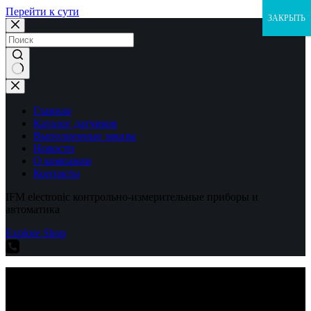
Перейти к сути
ЗАКРЫТЬ
Ничего
не
найдено
Главная
Каталог датчиков
Выполненные заказы
Новости
О компании
Контакты
IFM electronic контрольно-измерительные приборы и
автоматика
Explore Shop
IFM electronic контрольно-измерительные приборы и
автоматика