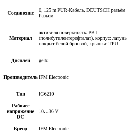
0, 125 m PUR-Кабель, DEUTSCH разъём
Соединение
Разъем
активная поверхность: PBT
Материал
(полибутилентерефталат), корпус: латунь
покрыт белой бронзой, крышка: TPU
Дисплей
gelb:
Производитель
IFM Electronic
Тип
IG6210
Рабочее
напряжение
10…36 V
DC
Бренд
IFM Electronic