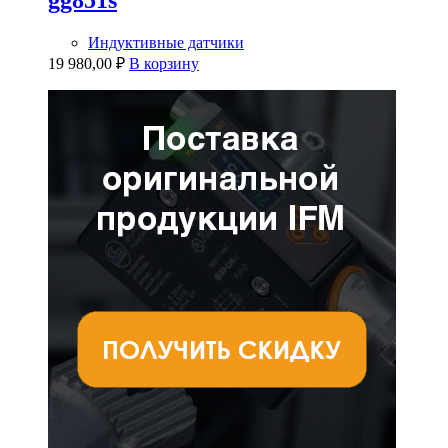
gg851s
Индуктивные датчики
19 980,00
₽
В корзину