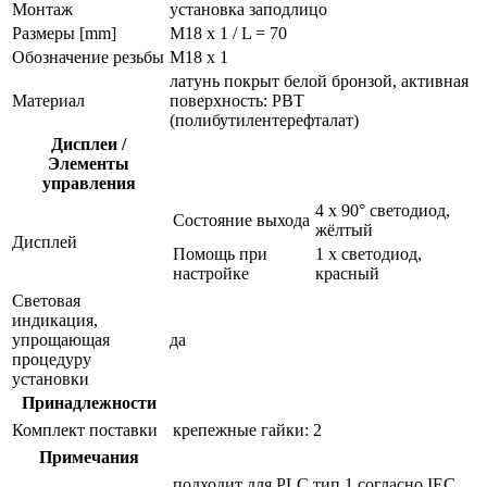
Монтаж
установка заподлицо
Размеры [mm]
M18 x 1 / L = 70
Обозначение резьбы
M18 x 1
латунь покрыт белой бронзой, активная
Материал
поверхность: PBT
(полибутилентерефталат)
Дисплеи /
Элементы
управления
4 x 90° светодиод,
Состояние выхода
жёлтый
Дисплей
Помощь при
1 x светодиод,
настройке
красный
Световая
индикация,
упрощающая
да
процедуру
установки
Принадлежности
Комплект поставки
крепежные гайки: 2
Примечания
подходит для PLC тип 1 согласно IEC