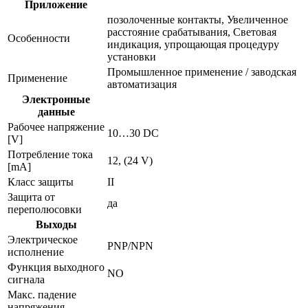
Приложение
позолоченные контакты, Увеличенное
расстояние срабатывания, Световая
Особенности
индикация, упрощающая процедуру
установки
Промышленное применение / заводская
Применение
автоматизация
Электронные
данные
Рабочее напряжение
10…30 DC
[V]
Потребление тока
12, (24 V)
[mA]
Класс защиты
II
Защита от
да
переполюсовки
Выходы
Электрическое
PNP/NPN
исполнение
Функция выходного
NO
сигнала
Макс. падение
напряжения