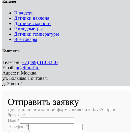
Каталог
Энкодеры
Датчики наклона
Датчики скорости
Расходометры
Датчики температуры
Все товары
Контакты
Телефон:
+7 (499) 110-32-07
Email:
pr@ifm-rf.ru
Адрес: г. Москва,
ул. Большая Почтовая,
д. 26в ст2
Отправить заявку
Для заполнения данной формы включите JavaScript в
браузере.
Имя
*
Телефон
*