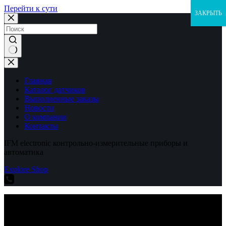
Перейти к сути
ЗАКРЫТЬ
Ничего
не
найдено
Главная
Каталог датчиков
Выполненные заказы
Новости
О компании
Контакты
IFM electronic контрольно-измерительные приборы и
автоматика
Explore Shop
IFM electronic контрольно-измерительные приборы и
автоматика