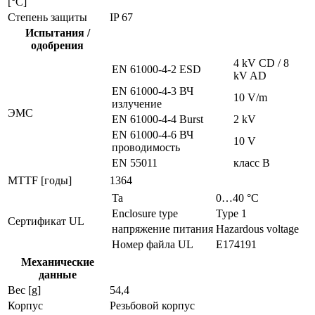
[°C]
Степень защиты
IP 67
Испытания /
одобрения
4 kV CD / 8
EN 61000-4-2 ESD
kV AD
EN 61000-4-3 ВЧ
10 V/m
излучение
ЭMC
EN 61000-4-4 Burst
2 kV
EN 61000-4-6 ВЧ
10 V
проводимость
EN 55011
класс B
MTTF [годы]
1364
Ta
0…40 °C
Enclosure type
Type 1
Сертификат UL
напряжение питания
Hazardous voltage
Номер файла UL
E174191
Механические
данные
Вес [g]
54,4
Корпус
Резьбовой корпус