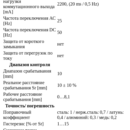
нагрузки
2200, (20 ms / 0,5 Hz)
коммутационного выхода
[mA]
Частота переключения АС
25
[Hz]
Частота переключения DC
50
[Hz]
Защита от короткого
нет
замыкания
Защита от перегрузок по
нет
току
Диапазон контроля
Диапазон срабатывания
10
[mm]
Реальное расстояние
10 ± 10 %
срабатывания Sr [mm]
Рабочее расстояние
0…8,1
срабатывания [mm]
Точность/ погрешность
Поправочный
сталь: 1 / нерж.сталь: 0,7 / латунь:
коэффициент
0,4 / алюминий: 0,3 / медь: 0,2
Гистерезис [% от Sr]
1…15