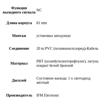
Функция
NC
выходного сигнала
Длина корпуса
81 mm
Монтаж
установка заподлицо
Соединение
20 m PVC (поливинилхлорид)-Кабель
PBT (полибутилентерефталат), латунь
Материал
покрыт белой бронзой
Состояние выхода: 1 x светодиод
Дисплей
жёлтый
Производитель
IFM Electronic