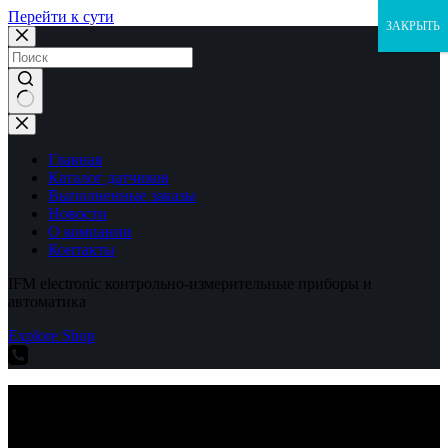
Перейти к сути
ЗАКРЫТЬ
Ничего
не
найдено
Главная
Каталог датчиков
Выполненные заказы
Новости
О компании
Контакты
IFM electronic контрольно-измерительные приборы и
автоматика
Explore Shop
IFM electronic контрольно-измерительные приборы и
автоматика