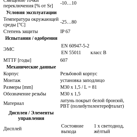
Смещение точки
-10…10
переключения [% от Sr]
Условия эксплуатации
Температура окружающей
-25…80
среды [°C]
Степень защиты
IP 67
Испытания / одобрения
EN 60947-5-2
ЭMC
EN 55011
класс B
MTTF [годы]
607
Механические данные
Корпус
Резьбовой корпус
Монтаж
установка заподлицо
Размеры [mm]
M30 x 1,5 / L = 81
Обозначение резьбы
M30 x 1,5
латунь покрыт белой бронзой,
Материал
PBT (полибутилентерефталат)
Дисплеи / Элементы
управления
Состояние
1 x светодиод,
Дисплей
выхода
жёлтый