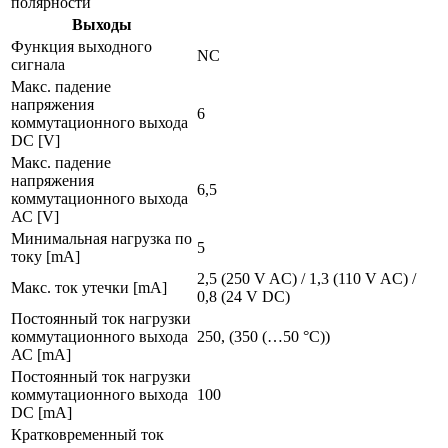
полярности
Выходы
Функция выходного
NC
сигнала
Макс. падение
напряжения
6
коммутационного выхода
DC [V]
Макс. падение
напряжения
6,5
коммутационного выхода
АС [V]
Минимальная нагрузка по
5
току [mA]
2,5 (250 V AC) / 1,3 (110 V AC) /
Макс. ток утечки [mA]
0,8 (24 V DC)
Постоянный ток нагрузки
коммутационного выхода
250, (350 (…50 °C))
АС [mA]
Постоянный ток нагрузки
коммутационного выхода
100
DC [mA]
Кратковременный ток