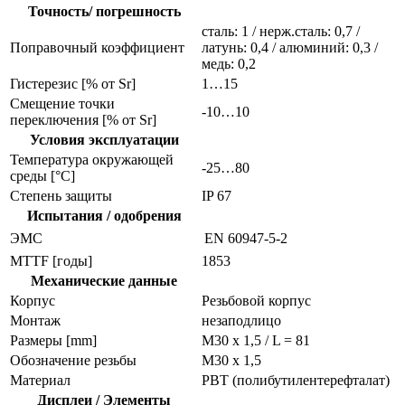
Точность/ погрешность
сталь: 1 / нерж.сталь: 0,7 /
Поправочный коэффициент
латунь: 0,4 / алюминий: 0,3 /
медь: 0,2
Гистерезис [% от Sr]
1…15
Смещение точки
-10…10
переключения [% от Sr]
Условия эксплуатации
Температура окружающей
-25…80
среды [°C]
Степень защиты
IP 67
Испытания / одобрения
ЭMC
EN 60947-5-2
MTTF [годы]
1853
Механические данные
Корпус
Резьбовой корпус
Монтаж
незаподлицо
Размеры [mm]
M30 x 1,5 / L = 81
Обозначение резьбы
M30 x 1,5
Материал
PBT (полибутилентерефталат)
Дисплеи / Элементы