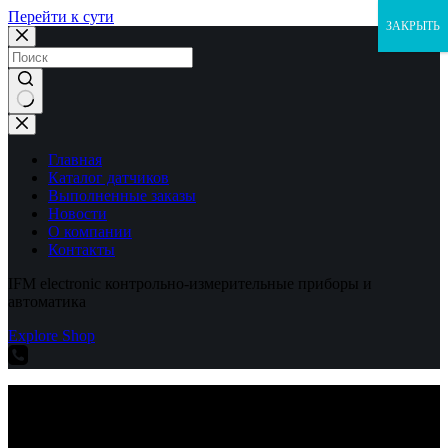
Перейти к сути
ЗАКРЫТЬ
Ничего
не
найдено
Главная
Каталог датчиков
Выполненные заказы
Новости
О компании
Контакты
IFM electronic контрольно-измерительные приборы и
автоматика
Explore Shop
IFM electronic контрольно-измерительные приборы и
автоматика