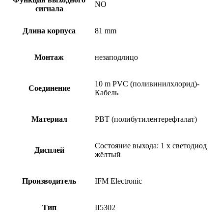
NO
сигнала
Длина корпуса
81 mm
Монтаж
незаподлицо
10 m PVC (поливинилхлорид)-
Соединение
Кабель
Материал
PBT (полибутилентерефталат)
Состояние выхода: 1 x светодиод
Дисплей
жёлтый
Производитель
IFM Electronic
Тип
II5302