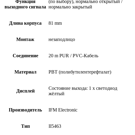
Функция
(по выбору), нормально открытый /
выходного сигнала
нормально закрытый
Длина корпуса
81 mm
Монтаж
незаподлицо
Соединение
20 m PUR / PVC-Кабель
Материал
PBT (полибутилентерефталат)
Состояние выхода: 1 x светодиод
Дисплей
жёлтый
Производитель
IFM Electronic
Тип
II5463