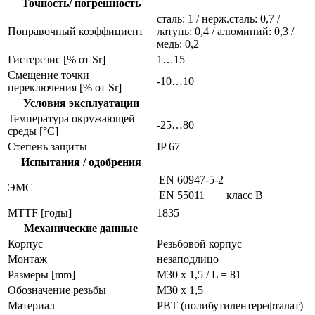
Точность/ погрешность
сталь: 1 / нерж.сталь: 0,7 /
Поправочный коэффициент
латунь: 0,4 / алюминий: 0,3 /
медь: 0,2
Гистерезис [% от Sr]
1…15
Смещение точки
-10…10
переключения [% от Sr]
Условия эксплуатации
Температура окружающей
-25…80
среды [°C]
Степень защиты
IP 67
Испытания / одобрения
EN 60947-5-2
ЭMC
EN 55011
класс B
MTTF [годы]
1835
Механические данные
Корпус
Резьбовой корпус
Монтаж
незаподлицо
Размеры [mm]
M30 x 1,5 / L = 81
Обозначение резьбы
M30 x 1,5
Материал
PBT (полибутилентерефталат)