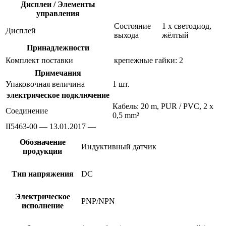
Дисплеи / Элементы
управления
Состояние
1 x светодиод,
Дисплей
выхода
жёлтый
Принадлежности
Комплект поставки
крепежные гайки: 2
Примечания
Упаковочная величина
1 шт.
электрическое подключение
Кабель: 20 m, PUR / PVC, 2 x
Соединение
0,5 mm²
II5463-00 — 13.01.2017 —
Обозначение
Индуктивный датчик
продукции
Тип напряжения
DC
Электрическое
PNP/NPN
исполнение