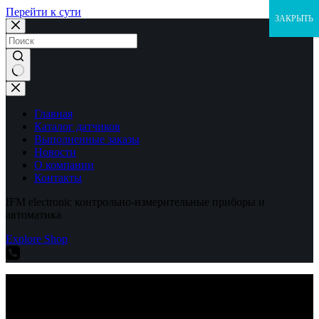
Перейти к сути
ЗАКРЫТЬ
Ничего
не
найдено
Главная
Каталог датчиков
Выполненные заказы
Новости
О компании
Контакты
IFM electronic контрольно-измерительные приборы и
автоматика
Explore Shop
IFM electronic контрольно-измерительные приборы и
автоматика