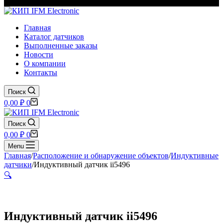
Главная
Каталог датчиков
Выполненные заказы
Новости
О компании
Контакты
Поиск
Корзина
0,00
₽
0
Поиск
Корзина
0,00
₽
0
Menu
Главная
/
Расположение и обнаружение объектов
/
Индуктивные
датчики
/
Индуктивный датчик ii5496
🔍
Индуктивный датчик ii5496