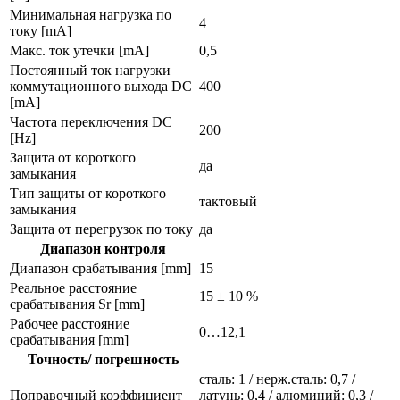
Минимальная нагрузка по
4
току [mA]
Макс. ток утечки [mA]
0,5
Постоянный ток нагрузки
коммутационного выхода DC
400
[mA]
Частота переключения DC
200
[Hz]
Защита от короткого
да
замыкания
Тип защиты от короткого
тактовый
замыкания
Защита от перегрузок по току
да
Диапазон контроля
Диапазон срабатывания [mm]
15
Реальное расстояние
15 ± 10 %
срабатывания Sr [mm]
Рабочее расстояние
0…12,1
срабатывания [mm]
Точность/ погрешность
сталь: 1 / нерж.сталь: 0,7 /
Поправочный коэффициент
латунь: 0,4 / алюминий: 0,3 /