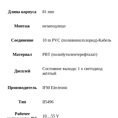
Длина корпуса
81 mm
Монтаж
незаподлицо
Соединение
10 m PVC (поливинилхлорид)-Кабель
Материал
PBT (полибутилентерефталат)
Состояние выхода: 1 x светодиод
Дисплей
жёлтый
Производитель
IFM Electronic
Тип
II5496
Рабочее
10…55 V