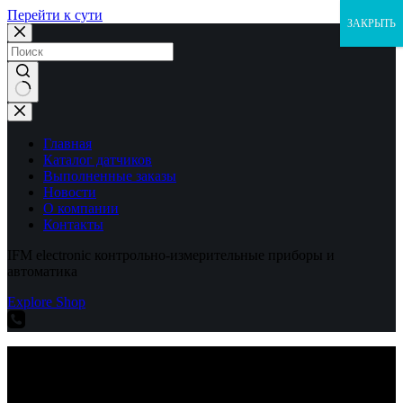
Перейти к сути
ЗАКРЫТЬ
Ничего
не
найдено
Главная
Каталог датчиков
Выполненные заказы
Новости
О компании
Контакты
IFM electronic контрольно-измерительные приборы и
автоматика
Explore Shop
IFM electronic контрольно-измерительные приборы и
автоматика