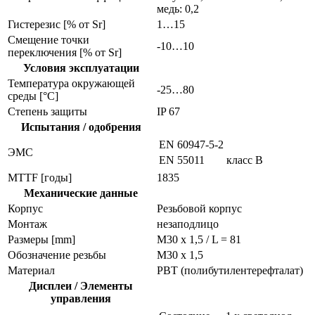
медь: 0,2
Гистерезис [% от Sr]
1…15
Смещение точки
-10…10
переключения [% от Sr]
Условия эксплуатации
Температура окружающей
-25…80
среды [°C]
Степень защиты
IP 67
Испытания / одобрения
EN 60947-5-2
ЭMC
EN 55011
класс B
MTTF [годы]
1835
Механические данные
Корпус
Резьбовой корпус
Монтаж
незаподлицо
Размеры [mm]
M30 x 1,5 / L = 81
Обозначение резьбы
M30 x 1,5
Материал
PBT (полибутилентерефталат)
Дисплеи / Элементы
управления