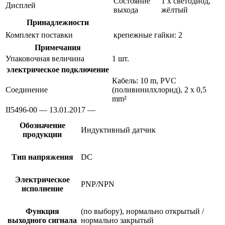
Состояние
1 x светодиод,
Дисплей
выхода
жёлтый
Принадлежности
Комплект поставки
крепежные гайки: 2
Примечания
Упаковочная величина
1 шт.
электрическое подключение
Кабель: 10 m, PVC
Соединение
(поливинилхлорид), 2 x 0,5
mm²
II5496-00 — 13.01.2017 —
Обозначение
Индуктивный датчик
продукции
Тип напряжения
DC
Электрическое
PNP/NPN
исполнение
Функция
(по выбору), нормально открытый /
выходного сигнала
нормально закрытый