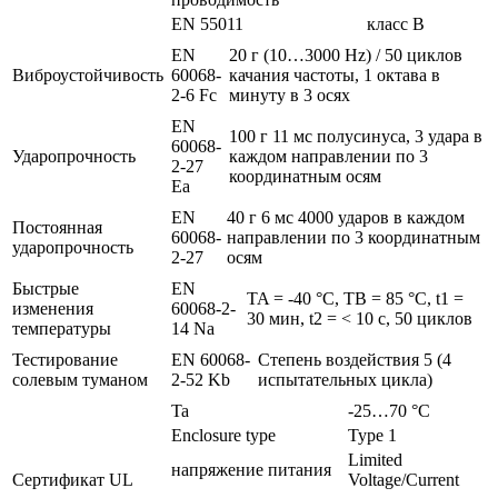
EN 55011
класс B
EN
20 г (10…3000 Hz) / 50 циклов
Виброустойчивость
60068-
качания частоты, 1 октава в
2-6 Fc
минуту в 3 осях
EN
100 г 11 мс полусинуса, 3 удара в
60068-
Ударопрочность
каждом направлении по 3
2-27
координатным осям
Ea
EN
40 г 6 мс 4000 ударов в каждом
Постоянная
60068-
направлении по 3 координатным
ударопрочность
2-27
осям
Быстрые
EN
TA = -40 °C, TB = 85 °C, t1 =
изменения
60068-2-
30 мин, t2 = < 10 с, 50 циклов
температуры
14 Na
Тестирование
EN 60068-
Степень воздействия 5 (4
солевым туманом
2-52 Kb
испытательных цикла)
Ta
-25…70 °C
Enclosure type
Type 1
Limited
напряжение питания
Сертификат UL
Voltage/Current