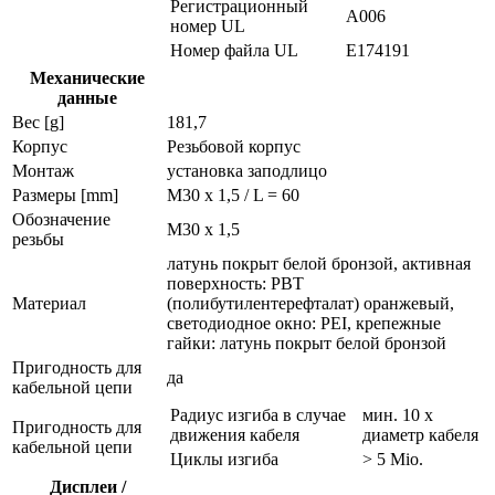
Регистрационный
A006
номер UL
Номер файла UL
E174191
Механические
данные
Вес [g]
181,7
Корпус
Резьбовой корпус
Монтаж
установка заподлицо
Размеры [mm]
M30 x 1,5 / L = 60
Обозначение
M30 x 1,5
резьбы
латунь покрыт белой бронзой, активная
поверхность: PBT
Материал
(полибутилентерефталат) оранжевый,
светодиодное окно: PEI, крепежные
гайки: латунь покрыт белой бронзой
Пригодность для
да
кабельной цепи
Радиус изгиба в случае
мин. 10 x
Пригодность для
движения кабеля
диаметр кабеля
кабельной цепи
Циклы изгиба
> 5 Mio.
Дисплеи /