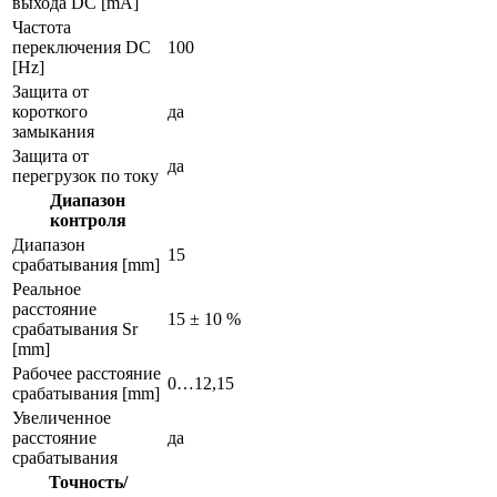
выхода DC [mA]
Частота
переключения DC
100
[Hz]
Защита от
короткого
да
замыкания
Защита от
да
перегрузок по току
Диапазон
контроля
Диапазон
15
срабатывания [mm]
Реальное
расстояние
15 ± 10 %
срабатывания Sr
[mm]
Рабочее расстояние
0…12,15
срабатывания [mm]
Увеличенное
расстояние
да
срабатывания
Точность/