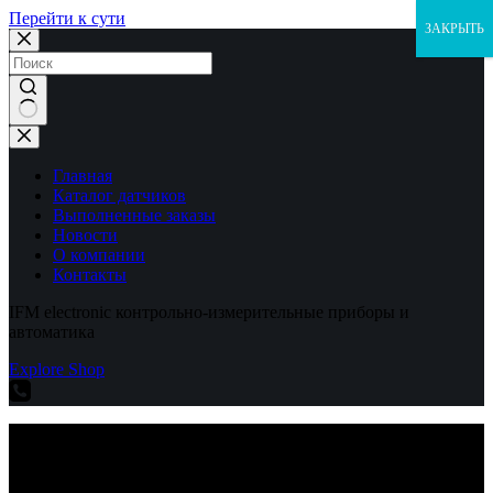
Перейти к сути
ЗАКРЫТЬ
Ничего
не
найдено
Главная
Каталог датчиков
Выполненные заказы
Новости
О компании
Контакты
IFM electronic контрольно-измерительные приборы и
автоматика
Explore Shop
IFM electronic контрольно-измерительные приборы и
автоматика