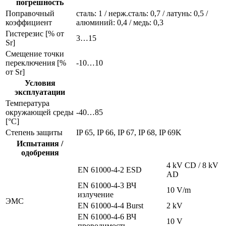
погрешность
Поправочный
сталь: 1 / нерж.сталь: 0,7 / латунь: 0,5 /
коэффициент
алюминий: 0,4 / медь: 0,3
Гистерезис [% от
3…15
Sr]
Смещение точки
переключения [%
-10…10
от Sr]
Условия
эксплуатации
Температура
окружающей среды
-40…85
[°C]
Степень защиты
IP 65, IP 66, IP 67, IP 68, IP 69K
Испытания /
одобрения
4 kV CD / 8 kV
EN 61000-4-2 ESD
AD
EN 61000-4-3 ВЧ
10 V/m
излучение
ЭMC
EN 61000-4-4 Burst
2 kV
EN 61000-4-6 ВЧ
10 V
проводимость