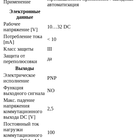
Применение
автоматизация
Электронные
данные
Рабочее
10…32 DC
напряжение [V]
Потребление тока
< 10
[mA]
Класс защиты
III
Защита от
да
переполюсовки
Выходы
Электрическое
PNP
исполнение
Функция
NO
выходного сигнала
Макс. падение
напряжения
2,5
коммутационного
выхода DC [V]
Постоянный ток
нагрузки
100
коммутационного