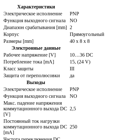
Характеристики
Электрическое исполнение
PNP
Функция выходного сигнала
NO
Диапазон срабатывания [mm]
2
Корпус
Прямоугольный
Размеры [mm]
40 x 8 x 8
Электронные данные
Рабочее напряжение [V]
10…36 DC
Потребление тока [mA]
15, (24 V)
Класс защиты
III
Защита от переполюсовки
да
Выходы
Электрическое исполнение
PNP
Функция выходного сигнала
NO
Макс. падение напряжения
коммутационного выхода DC
2,5
[V]
Постоянный ток нагрузки
коммутационного выхода DC
250
[mA]
Частота переключения DC