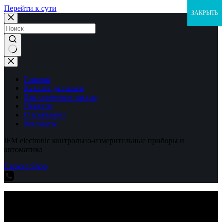
Перейти к сути
ЗАКРЫТЬ
Ничего
не
найдено
Главная
Каталог датчиков
Выполненные заказы
Новости
О компании
Контакты
IFM electronic контрольно-измерительные приборы и
автоматика
Explore Shop
IFM electronic контрольно-измерительные приборы и
автоматика