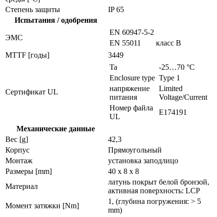
Степень защиты
IP 65
Испытания / одобрения
EN 60947-5-2
ЭMC
EN 55011
класс B
MTTF [годы]
3449
Ta
-25…70 °C
Enclosure type
Type 1
напряжение
Limited
Сертификат UL
питания
Voltage/Current
Номер файла
E174191
UL
Механические данные
Вес [g]
42,3
Корпус
Прямоугольный
Монтаж
установка заподлицо
Размеры [mm]
40 x 8 x 8
латунь покрыт белой бронзой,
Материал
активная поверхность: LCP
1, (глубина погружения: > 5
Момент затяжки [Nm]
mm)