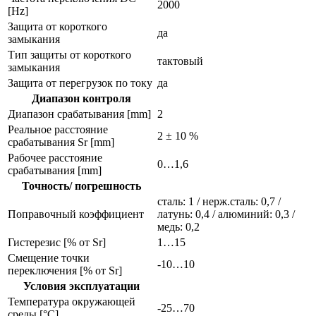
2000
[Hz]
Защита от короткого
да
замыкания
Тип защиты от короткого
тактовый
замыкания
Защита от перегрузок по току
да
Диапазон контроля
Диапазон срабатывания [mm]
2
Реальное расстояние
2 ± 10 %
срабатывания Sr [mm]
Рабочее расстояние
0…1,6
срабатывания [mm]
Точность/ погрешность
сталь: 1 / нерж.сталь: 0,7 /
Поправочный коэффициент
латунь: 0,4 / алюминий: 0,3 /
медь: 0,2
Гистерезис [% от Sr]
1…15
Смещение точки
-10…10
переключения [% от Sr]
Условия эксплуатации
Температура окружающей
-25…70
среды [°C]