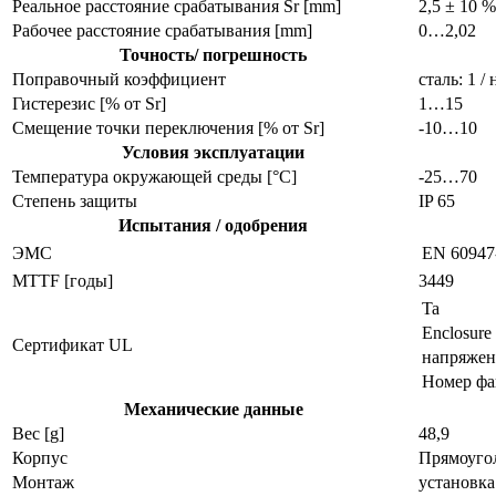
Реальное расстояние срабатывания Sr [mm]
2,5 ± 10 %
Рабочее расстояние срабатывания [mm]
0…2,02
Точность/ погрешность
Поправочный коэффициент
сталь: 1 /
Гистерезис [% от Sr]
1…15
Смещение точки переключения [% от Sr]
-10…10
Условия эксплуатации
Температура окружающей среды [°C]
-25…70
Степень защиты
IP 65
Испытания / одобрения
ЭMC
EN 60947
MTTF [годы]
3449
Ta
Enclosure
Сертификат UL
напряжен
Номер фа
Механические данные
Вес [g]
48,9
Корпус
Прямоуго
Монтаж
установка