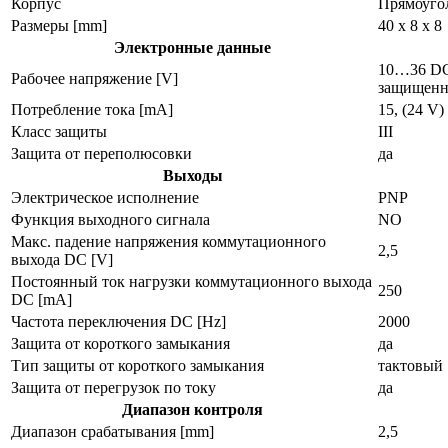
Корпус
Прямоуго
Размеры [mm]
40 x 8 x 8
Электронные данные
10…36 DC,
Рабочее напряжение [V]
защищенн
Потребление тока [mA]
15, (24 V)
Класс защиты
III
Защита от переполюсовки
да
Выходы
Электрическое исполнение
PNP
Функция выходного сигнала
NO
Макс. падение напряжения коммутационного
2,5
выхода DC [V]
Постоянный ток нагрузки коммутационного выхода
250
DC [mA]
Частота переключения DC [Hz]
2000
Защита от короткого замыкания
да
Тип защиты от короткого замыкания
тактовый
Защита от перегрузок по току
да
Диапазон контроля
Диапазон срабатывания [mm]
2,5