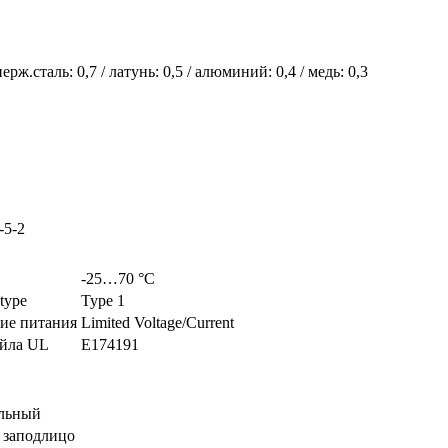
 нерж.сталь: 0,7 / латунь: 0,5 / алюминий: 0,4 / медь: 0,3
-5-2
-25…70 °C
 type
Type 1
ие питания
Limited Voltage/Current
йла UL
E174191
льный
 заподлицо