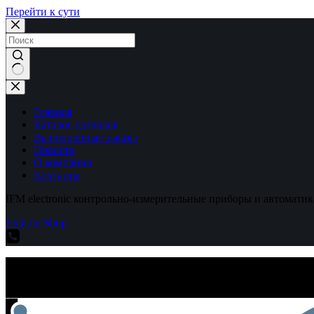
Перейти к сути
Ничего
не
найдено
Главная
Каталог датчиков
Выполненные заказы
Новости
О компании
Контакты
IFM electronic контрольно-измерительные приборы и автоматик
Explore Shop
IFM electronic контрольно-измерительные приборы и автоматик