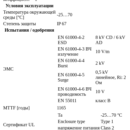
Условия эксплуатации
Температура окружающей
-25…70
среды [°C]
Степень защиты
IP 67
Испытания / одобрения
EN 61000-4-2
8 kV CD / 6 kV
ESD
AD
EN 61000-4-3 ВЧ
10 V/m
излучение
EN 61000-4-4
2 kV
Burst
ЭMC
0,5 kV
EN 61000-4-5
линейное, Ri: 2
Surge
Ом
EN 61000-4-6 ВЧ
10 V
проводимость
EN 55011
класс B
MTTF [годы]
1165
Ta
-25…70 °C
Enclosure type
Type 1
Сертификат UL
напряжение питания
Class 2