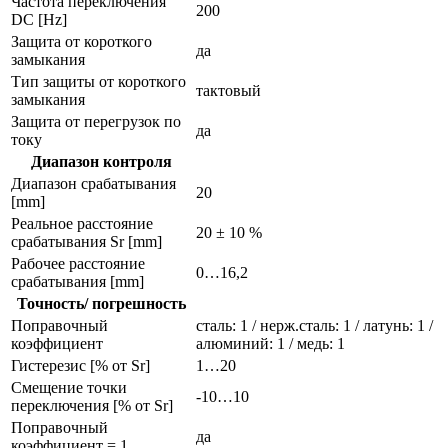
Частота переключения
200
DC [Hz]
Защита от короткого
да
замыкания
Тип защиты от короткого
тактовый
замыкания
Защита от перегрузок по
да
току
Диапазон контроля
Диапазон срабатывания
20
[mm]
Реальное расстояние
20 ± 10 %
срабатывания Sr [mm]
Рабочее расстояние
0…16,2
срабатывания [mm]
Точность/ погрешность
Поправочный
сталь: 1 / нерж.сталь: 1 / латунь: 1 /
коэффициент
алюминий: 1 / медь: 1
Гистерезис [% от Sr]
1…20
Смещение точки
-10…10
переключения [% от Sr]
Поправочный
да
коэффициент = 1