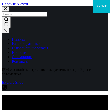
Перейти к сути
ЗАКРЫТЬ
Ничего
не
найдено
Главная
Каталог датчиков
Выполненные заказы
Новости
О компании
Контакты
IFM electronic контрольно-измерительные приборы и
автоматика
Explore Shop
IFM electronic контрольно-измерительные приборы и
автоматика