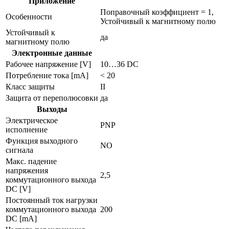
Приложение
Поправочный коэффициент = 1,
Особенности
Устойчивый к магнитному полю
Устойчивый к
да
магнитному полю
Электронные данные
Рабочее напряжение [V]
10…36 DC
Потребление тока [mA]
< 20
Класс защиты
II
Защита от переполюсовки
да
Выходы
Электрическое
PNP
исполнение
Функция выходного
NO
сигнала
Макс. падение
напряжения
2,5
коммутационного выхода
DC [V]
Постоянный ток нагрузки
коммутационного выхода
200
DC [mA]