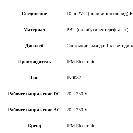
Соединение
10 m PVC (поливинилхлорид)-К
Материал
PBT (полибутилентерефталат)
Дисплей
Состояние выхода: 1 x светоди
Производитель
IFM Electronic
Тип
IN0087
Рабочее напряжение DC
20…250 V
Рабочее напряжение AC
20…250 V
Бренд
IFM Electronic