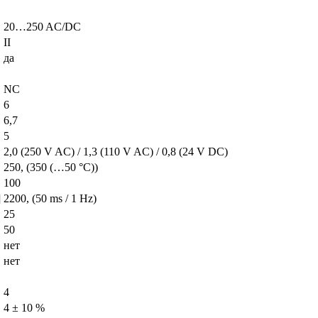
20…250 AC/DC
II
да
NC
6
6,7
5
2,0 (250 V AC) / 1,3 (110 V AC) / 0,8 (24 V DC)
250, (350 (…50 °C))
100
]
2200, (50 ms / 1 Hz)
25
50
нет
нет
4
4 ± 10 %