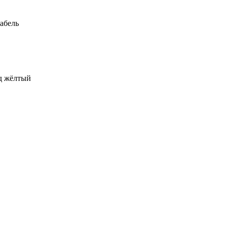
абель
од жёлтый