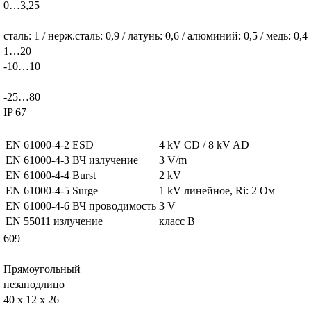
0…3,25
сталь: 1 / нерж.сталь: 0,9 / латунь: 0,6 / алюминий: 0,5 / медь: 0,4
1…20
-10…10
-25…80
IP 67
EN 61000-4-2 ESD
4 kV CD / 8 kV AD
EN 61000-4-3 ВЧ излучение
3 V/m
EN 61000-4-4 Burst
2 kV
EN 61000-4-5 Surge
1 kV линейное, Ri: 2 Ом
EN 61000-4-6 ВЧ проводимость
3 V
EN 55011 излучение
класс B
609
Прямоугольный
незаподлицо
40 x 12 x 26