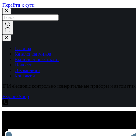
Перейти к сути
Ничего
не
найдено
Главная
Каталог датчиков
Выполненные заказы
Новости
О компании
Контакты
IFM electronic контрольно-измерительные приборы и автоматик
Explore Shop
IFM electronic контрольно-измерительные приборы и автоматик