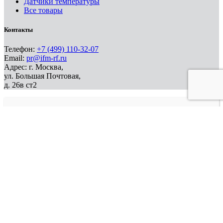
Датчики температуры
Все товары
Контакты
Телефон:
+7 (499) 110-32-07
Email:
pr@ifm-rf.ru
Адрес: г. Москва,
ул. Большая Почтовая,
д. 26в ст2
Отправить заявку
Для заполнения данной формы включите JavaScript в
браузере.
Имя
*
Телефон
*
Эл. почта
*
Ваш вопрос
*
Отправить