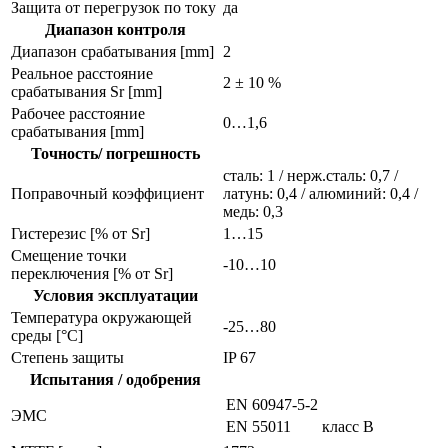
Защита от перегрузок по току
да
Диапазон контроля
Диапазон срабатывания [mm]
2
Реальное расстояние
2 ± 10 %
срабатывания Sr [mm]
Рабочее расстояние
0…1,6
срабатывания [mm]
Точность/ погрешность
сталь: 1 / нерж.сталь: 0,7 /
Поправочный коэффициент
латунь: 0,4 / алюминий: 0,4 /
медь: 0,3
Гистерезис [% от Sr]
1…15
Смещение точки
-10…10
переключения [% от Sr]
Условия эксплуатации
Температура окружающей
-25…80
среды [°C]
Степень защиты
IP 67
Испытания / одобрения
EN 60947-5-2
ЭMC
EN 55011
класс B