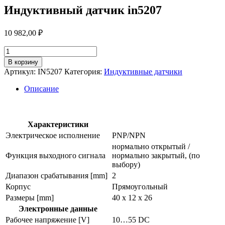
Индуктивный датчик in5207
10 982,00
₽
Количество
товара
В корзину
Индуктивный
Артикул:
IN5207
Категория:
Индуктивные датчики
датчик
in5207
Описание
Характеристики
Электрическое исполнение
PNP/NPN
нормально открытый /
Функция выходного сигнала
нормально закрытый, (по
выбору)
Диапазон срабатывания [mm]
2
Корпус
Прямоугольный
Размеры [mm]
40 x 12 x 26
Электронные данные
Рабочее напряжение [V]
10…55 DC