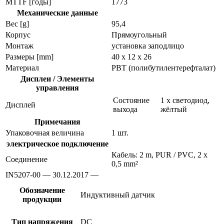
MTTF [годы]
1773
Механические данные
Вес [g]
95,4
Корпус
Прямоугольный
Монтаж
установка заподлицо
Размеры [mm]
40 x 12 x 26
Материал
PBT (полибутилентерефталат)
Дисплеи / Элементы
управления
Состояние
1 x светодиод,
Дисплей
выхода
жёлтый
Примечания
Упаковочная величина
1 шт.
электрическое подключение
Кабель: 2 m, PUR / PVC, 2 x
Соединение
0,5 mm²
IN5207-00 — 30.12.2017 —
Обозначение
Индуктивный датчик
продукции
Тип напряжения
DC