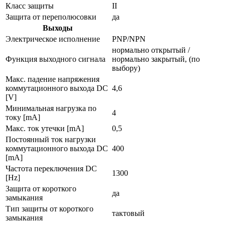
Класс защиты
II
Защита от переполюсовки
да
Выходы
Электрическое исполнение
PNP/NPN
нормально открытый /
Функция выходного сигнала
нормально закрытый, (по
выбору)
Макс. падение напряжения
коммутационного выхода DC
4,6
[V]
Минимальная нагрузка по
4
току [mA]
Макс. ток утечки [mA]
0,5
Постоянный ток нагрузки
коммутационного выхода DC
400
[mA]
Частота переключения DC
1300
[Hz]
Защита от короткого
да
замыкания
Тип защиты от короткого
тактовый
замыкания