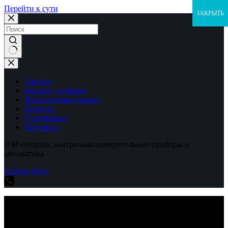
Перейти к сути
ЗАКРЫТЬ
Ничего
не
найдено
Главная
Каталог датчиков
Выполненные заказы
Новости
О компании
Контакты
IFM electronic контрольно-измерительные приборы и
автоматика
Explore Shop
IFM electronic контрольно-измерительные приборы и
автоматика