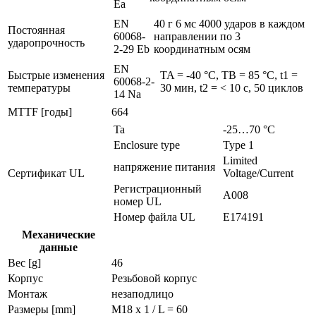
Ea
EN
40 г 6 мс 4000 ударов в каждом
Постоянная
60068-
направлении по 3
ударопрочность
2-29 Eb
координатным осям
EN
Быстрые изменения
TA = -40 °C, TB = 85 °C, t1 =
60068-2-
температуры
30 мин, t2 = < 10 с, 50 циклов
14 Na
MTTF [годы]
664
Ta
-25…70 °C
Enclosure type
Type 1
Limited
напряжение питания
Сертификат UL
Voltage/Current
Регистрационный
A008
номер UL
Номер файла UL
E174191
Механические
данные
Вес [g]
46
Корпус
Резьбовой корпус
Монтаж
незаподлицо
Размеры [mm]
M18 x 1 / L = 60