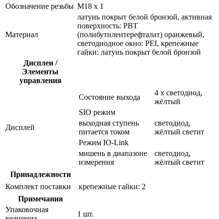
Обозначение резьбы
M18 x 1
латунь покрыт белой бронзой, активная
поверхность: PBT
Материал
(полибутилентерефталат) оранжевый,
светодиодное окно: PEI, крепежные
гайки: латунь покрыт белой бронзой
Дисплеи /
Элементы
управления
4 x светодиод,
Состояние выхода
жёлтый
SIO режим
выходная ступень
светодиод,
Дисплей
питается током
жёлтый светит
Режим IO-Link
мишень в диапазоне
светодиод,
измерения
жёлтый светит
Принадлежности
Комплект поставки
крепежные гайки: 2
Примечания
Упаковочная
1 шт.
величина