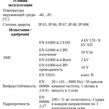
Условия
эксплуатации
Температура
окружающей среды
-40…85
[°C]
Степень защиты
IP 65, IP 66, IP 67, IP 68, IP 69K
Испытания /
одобрения
4 kV CD / 8
EN 61000-4-2 ESD
kV AD
EN 61000-4-3 ВЧ
10 V/m
излучение
ЭMC
EN 61000-4-4 Burst
2 kV
EN 61000-4-6 ВЧ
10 V
проводимость
EN 55011
класс B
EN
20 г (10…3000 Hz) / 50 циклов
Виброустойчивость
60068-
качания частоты, 1 октава в
2-6 Fc
минуту в 3 осях
EN
100 г 11 мс полусинуса, 3 удара
60068-
Ударопрочность
в каждом направлении по 3
2-27
координатным осям