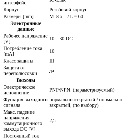
интерфейс
Корпус
Резьбовой корпус
Размеры [mm]
M18 x 1 / L = 60
Электронные
данные
Рабочее напряжение
10…30 DC
[V]
Потребление тока
10
[mA]
Класс защиты
III
Защита от
да
переполюсовки
Выходы
Электрическое
PNP/NPN, (параметризуемый)
исполнение
Функция выходного
нормально открытый / нормально
сигнала
закрытый, (по выбору)
Макс. падение
напряжения
2,5
коммутационного
выхода DC [V]
Постоянный ток