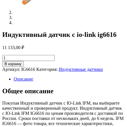
Индуктивный датчик с io-link ig6616
11 133,00
₽
Количество
товара
В корзину
Индуктивный
Артикул:
IG6616
Категория:
Индуктивные датчики
датчик
с
Описание
io-
link
Общее описание
ig6616
Покупая Индуктивный датчик с IO-Link IFM, вы выбираете
качественный и проверенный продукт. Индуктивный датчик
с IO-Link IFM IG6616 по ценам производителя с доставкой по
России. Сроки поставки от нескольких дней, до 6 недель. IFM
IG6616 — фото товара, все технические характеристики,