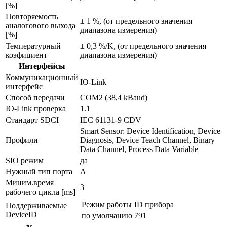
[%]
Повторяемость
± 1 %, (от предельного значения
аналогового выхода
диапазона измерения)
[%]
Температурный
± 0,3 %/K, (от предельного значения
коэфициент
диапазона измерения)
Интерфейсы
Коммуникационный
IO-Link
интерфейс
Способ передачи
COM2 (38,4 kBaud)
IO-Link проверка
1.1
Стандарт SDCI
IEC 61131-9 CDV
Smart Sensor: Device Identification, Device
Профили
Diagnosis, Device Teach Channel, Binary
Data Channel, Process Data Variable
SIO режим
да
Нужный тип порта
A
Миним.время
3
рабочего цикла [ms]
Режим работы
ID прибора
Поддерживаемые
DeviceID
по умолчанию
791