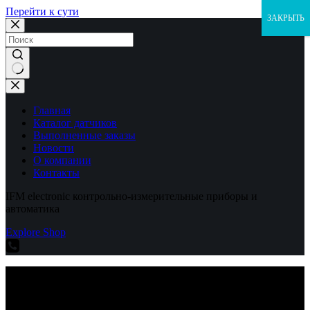
Перейти к сути
ЗАКРЫТЬ
Ничего
не
найдено
Главная
Каталог датчиков
Выполненные заказы
Новости
О компании
Контакты
IFM electronic контрольно-измерительные приборы и
автоматика
Explore Shop
IFM electronic контрольно-измерительные приборы и
автоматика