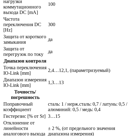
нагрузки
100
коммутационного
выхода DC [mA]
Частота
переключения DC
300
[Hz]
Защита от короткого
да
замыкания
Защита от
да
перегрузок по току
Диапазон контроля
Точка переключения
2,4…12,1, (параметризуемый)
IO-Link [mm]
Диапазон измерения
1,3…13
IO-Link [mm]
Точность/
погрешность
Поправочный
сталь: 1 / нерж.сталь: 0,7 / латунь: 0,5 /
коэффициент
алюминий: 0,5 / медь: 0,4
Гистерезис [% от Sr]
3…15
Отклонение от
линейности
± 2 %, (от предельного значения
аналогового выхода
диапазона измерения)