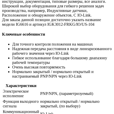
инструкции, документация, типовые размеры, все аналоги.
Широкий выбор оборудования для гибкого решения задач
производства, например, Индуктивные датчики,
Расположение и обнаружение объектов, С IO-Link.
Для заказа данной позиции достаточно указать название
модели IG6616 и артикул IGK3012-FRKG/IO/US-104
Ключевые особенности
Для точного контроля положения на машинах
Надежная передача расстояния в виде линеаризованного
рабочего значения через IO-Link
Гибкое использование благодаря большому диапазону
рабочей температуры
Очень высокая повторяемость
Нормально закрытый / нормально открытый и
настраиваемый PNP/NPN через IO-Link
Характеристики
Электрическое
PNP/NPN, (параметризуемый)
исполнение
Функция выходного
нормально открытый / нормально
сигнала
закрытый, (по выбору)
Коммуникационный
IO-Link