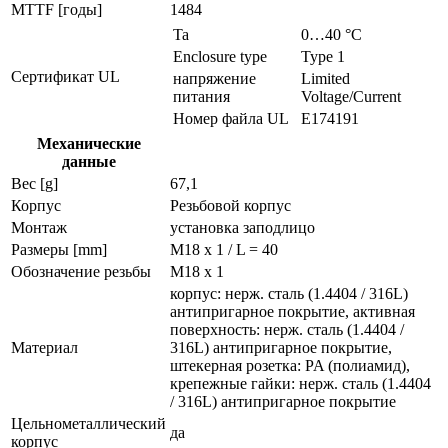
MTTF [годы]
1484
Ta
0…40 °C
Enclosure type
Type 1
Сертификат UL
напряжение
Limited
питания
Voltage/Current
Номер файла UL
E174191
Механические
данные
Вес [g]
67,1
Корпус
Резьбовой корпус
Монтаж
установка заподлицо
Размеры [mm]
M18 x 1 / L = 40
Обозначение резьбы
M18 x 1
корпус: нерж. сталь (1.4404 / 316L)
антипригарное покрытие, активная
поверхность: нерж. сталь (1.4404 /
Материал
316L) антипригарное покрытие,
штекерная розетка: PA (полиамид),
крепежные гайки: нерж. сталь (1.4404
/ 316L) антипригарное покрытие
Цельнометаллический
да
корпус