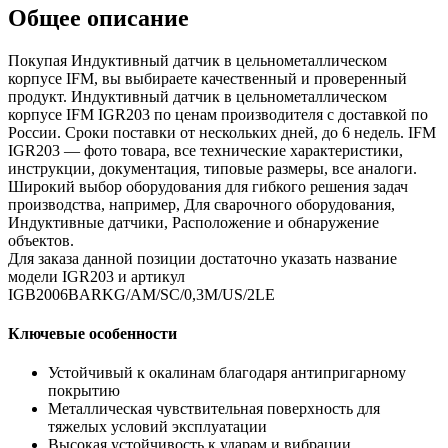
корпусе
Общее описание
igr203
Покупая Индуктивный датчик в цельнометаллическом
корпусе IFM, вы выбираете качественный и проверенный
продукт. Индуктивный датчик в цельнометаллическом
корпусе IFM IGR203 по ценам производителя с доставкой по
России. Сроки поставки от нескольких дней, до 6 недель. IFM
IGR203 — фото товара, все технические характеристики,
инструкции, документация, типовые размеры, все аналоги.
Широкий выбор оборудования для гибкого решения задач
производства, например, Для сварочного оборудования,
Индуктивные датчики, Расположение и обнаружение
объектов.
Для заказа данной позиции достаточно указать название
модели IGR203 и артикул
IGB2006BARKG/AM/SC/0,3M/US/2LE
Ключевые особенности
Устойчивый к окалинам благодаря антипригарному
покрытию
Металлическая чувствительная поверхность для
тяжелых условий эксплуатации
Высокая устойчивость к ударам и вибрации