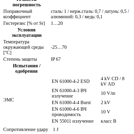
погрешность
Поправочный
сталь: 1 / нерж.сталь: 0,7 / латунь: 0,5 /
коэффициент
алюминий: 0,3 / медь: 0,1
Гистерезис [% от Sr]
1…20
Условия
эксплуатации
Температура
окружающей среды
-25…70
[°C]
Степень защиты
IP 67
Испытания /
одобрения
4 kV CD / 8
EN 61000-4-2 ESD
kV AD
EN 61000-4-3 ВЧ
10 V/m
излучение
ЭMC
EN 61000-4-4 Burst
2 kV
EN 61000-4-6 ВЧ
10 V
проводимость
EN 55011 излучение
класс B
Сопротивление удару
1 J