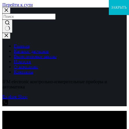
Перейти к сути
ЗАКРЫТЬ
Ничего
не
найдено
Главная
Каталог датчиков
Выполненные заказы
Новости
О компании
Контакты
IFM electronic контрольно-измерительные приборы и
автоматика
Explore Shop
IFM electronic контрольно-измерительные приборы и
автоматика