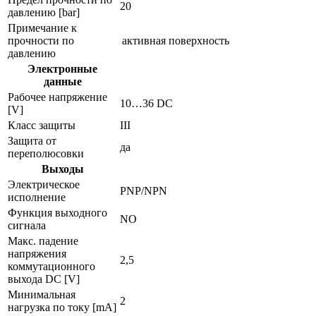
20
давлению [bar]
Примечание к
прочности по
активная поверхность
давлению
Электронные
данные
Рабочее напряжение
10…36 DC
[V]
Класс защиты
III
Защита от
да
переполюсовки
Выходы
Электрическое
PNP/NPN
исполнение
Функция выходного
NO
сигнала
Макс. падение
напряжения
2,5
коммутационного
выхода DC [V]
Минимальная
2
нагрузка по току [mA]