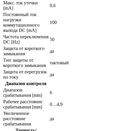
Макс. ток утечки
0,6
[mA]
Постоянный ток
нагрузки
100
коммутационного
выхода DC [mA]
Частота переключения
50
DC [Hz]
Защита от короткого
да
замыкания
Тип защиты от
тактовый
короткого замыкания
Защита от перегрузок
да
по току
Диапазон контроля
Диапазон
6
срабатывания [mm]
Рабочее расстояние
0…4,9
срабатывания [mm]
Увеличенное
расстояние
да
срабатывания
Точность/