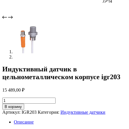
Индуктивный датчик в
цельнометаллическом корпусе igr203
15 489,00
₽
Количество
товара
В корзину
Индуктивный
Артикул:
IGR203
Категория:
Индуктивные датчики
датчик
в
Описание
цельнометаллическом