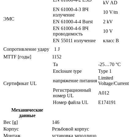
kV AD
EN 61000-4-3 ВЧ
10 V/m
излучение
ЭMC
EN 61000-4-4 Burst
2 kV
EN 61000-4-6 ВЧ
10 V
проводимость
EN 55011 излучение
класс B
Сопротивление удару
1 J
MTTF [годы]
1152
Ta
-25…70 °C
Enclosure type
Type 1
Limited
напряжение питания
Сертификат UL
Voltage/Current
Регистрационный
A012
номер UL
Номер файла UL
E174191
Механические
данные
Вес [g]
146
Корпус
Резьбовой корпус
Монтаж
установка заподлицо