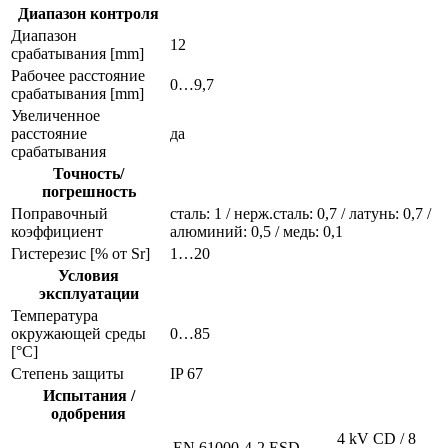
Диапазон контроля
Диапазон
12
срабатывания [mm]
Рабочее расстояние
0…9,7
срабатывания [mm]
Увеличенное
расстояние
да
срабатывания
Точность/
погрешность
Поправочный
сталь: 1 / нерж.сталь: 0,7 / латунь: 0,7 /
коэффициент
алюминий: 0,5 / медь: 0,1
Гистерезис [% от Sr]
1…20
Условия
эксплуатации
Температура
окружающей среды
0…85
[°C]
Степень защиты
IP 67
Испытания /
одобрения
4 kV CD / 8
EN 61000-4-2 ESD