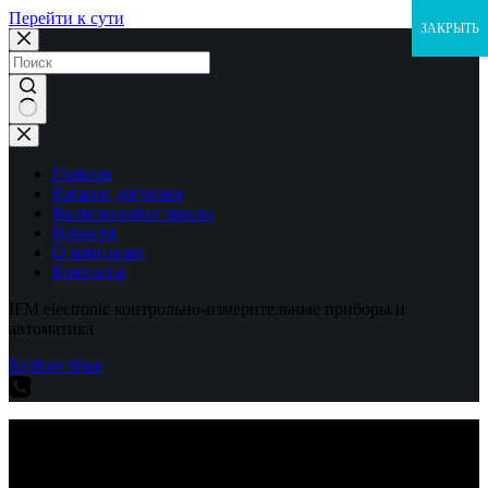
Перейти к сути
ЗАКРЫТЬ
Ничего
не
найдено
Главная
Каталог датчиков
Выполненные заказы
Новости
О компании
Контакты
IFM electronic контрольно-измерительные приборы и
автоматика
Explore Shop
IFM electronic контрольно-измерительные приборы и
автоматика