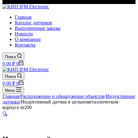
Главная
Каталог датчиков
Выполненные заказы
Новости
О компании
Контакты
Поиск
Корзина
0,00
₽
0
Поиск
Корзина
0,00
₽
0
Menu
Главная
/
Расположение и обнаружение объектов
/
Индуктивные
датчики
/
Индуктивный датчик в цельнометаллическом
корпусе iir200
🔍