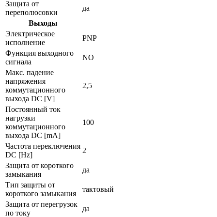
Защита от
да
переполюсовки
Выходы
Электрическое
PNP
исполнение
Функция выходного
NO
сигнала
Макс. падение
напряжения
2,5
коммутационного
выхода DC [V]
Постоянный ток
нагрузки
100
коммутационного
выхода DC [mA]
Частота переключения
2
DC [Hz]
Защита от короткого
да
замыкания
Тип защиты от
тактовый
короткого замыкания
Защита от перегрузок
да
по току