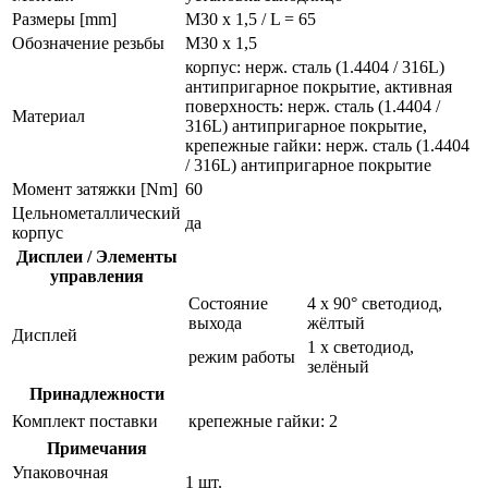
Размеры [mm]
M30 x 1,5 / L = 65
Обозначение резьбы
M30 x 1,5
корпус: нерж. сталь (1.4404 / 316L)
антипригарное покрытие, активная
поверхность: нерж. сталь (1.4404 /
Материал
316L) антипригарное покрытие,
крепежные гайки: нерж. сталь (1.4404
/ 316L) антипригарное покрытие
Момент затяжки [Nm]
60
Цельнометаллический
да
корпус
Дисплеи / Элементы
управления
Состояние
4 x 90° светодиод,
выхода
жёлтый
Дисплей
1 x светодиод,
режим работы
зелёный
Принадлежности
Комплект поставки
крепежные гайки: 2
Примечания
Упаковочная
1 шт.