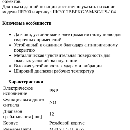
объектов.
Для заказа данной позиции достаточно указать название
модели IIR200 и артикул IIK3012BBPKG/AM/SC/US-104
Ключевые особенности
Датчики, устойчивые к электромагнитному полю для
сварочных применений
Устойчивый к окалинам благодаря антипригарному
покрытию
Металлическая чувствительная поверхность для
тяжелых условий эксплуатации
Высокая устойчивость к ударам и вибрации
Широкий диапазон рабочих температур
Характеристики
Электрическое
PNP
исполнение
Функция выходного
NO
сигнала
Диапазон
12
срабатывания [mm]
Корпус
Резьбовой корпус
Размеры [mm]
M30 x 1,5 / L = 65