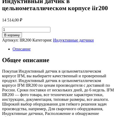
Индуктивный датчик в
цельнометаллическом корпусе iir200
14 514,00
₽
Количество
товара
В корзину
Индуктивный
Артикул:
IIR200
Категория:
Индуктивные датчики
датчик
в
Описание
цельнометаллическом
корпусе
Общее описание
iir200
Покупая Индуктивный датчик в цельнометаллическом
корпусе IFM, вы выбираете качественный и проверенный
продукт. Индуктивный датчик в цельнометаллическом
корпусе IFM IIR200 по ценам производителя с доставкой по
России. Сроки поставки от нескольких дней, до 6 недель. IFM
IIR200 — фото товара, все технические характеристики,
инструкции, документация, типовые размеры, все аналоги.
Широкий выбор оборудования для гибкого решения задач
производства, например, Для сварочного оборудования,
Индуктивные датчики, Расположение и обнаружение