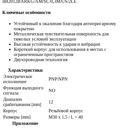
IIB2012BARKG/AM/SC/0,3M/US/2LE
Ключевые особенности
Устойчивый к окалинам благодаря антипригарному
покрытию
Металлическая чувствительная поверхность для
тяжелых условий эксплуатации
Высокая устойчивость к ударам и вибрации
Короткий корпус для использования в местах с
ограниченным пространством
Двухпроводная технология
Характеристики
Электрическое
PNP/NPN
исполнение
Функция выходного
NO
сигнала
Диапазон
12
срабатывания [mm]
Корпус
Резьбовой корпус
Размеры [mm]
M30 x 1,5 / L = 40
Приложение