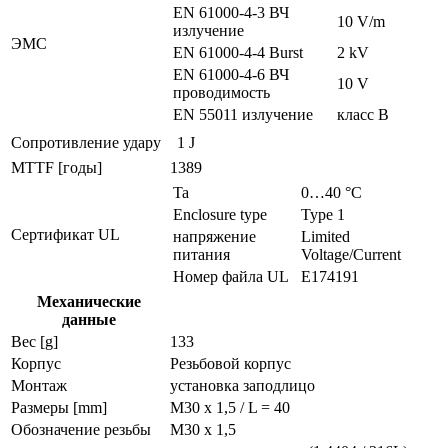
EN 61000-4-3 ВЧ
10 V/m
излучение
ЭMC
EN 61000-4-4 Burst
2 kV
EN 61000-4-6 ВЧ
10 V
проводимость
EN 55011 излучение
класс B
Сопротивление удару
1 J
MTTF [годы]
1389
Ta
0…40 °C
Enclosure type
Type 1
Сертификат UL
напряжение
Limited
питания
Voltage/Current
Номер файла UL
E174191
Механические
данные
Вес [g]
133
Корпус
Резьбовой корпус
Монтаж
установка заподлицо
Размеры [mm]
M30 x 1,5 / L = 40
Обозначение резьбы
M30 x 1,5