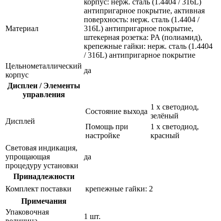
корпус: нерж. сталь (1.4404 / 316L)
антипригарное покрытие, активная
поверхность: нерж. сталь (1.4404 /
Материал
316L) антипригарное покрытие,
штекерная розетка: PA (полиамид),
крепежные гайки: нерж. сталь (1.4404
/ 316L) антипригарное покрытие
Цельнометаллический
да
корпус
Дисплеи / Элементы
управления
1 x светодиод,
Состояние выхода
зелёный
Дисплей
Помощь при
1 x светодиод,
настройке
красный
Световая индикация,
упрощающая
да
процедуру установки
Принадлежности
Комплект поставки
крепежные гайки: 2
Примечания
Упаковочная
1 шт.
величина