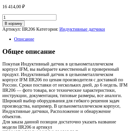
16 414,00
₽
Количество
товара
В корзину
Индуктивный
Артикул:
IIR206
Категория:
Индуктивные датчики
датчик
в
Описание
цельнометаллическом
корпусе
Общее описание
iir206
Покупая Индуктивный датчик в цельнометаллическом
корпусе IFM, вы выбираете качественный и проверенный
продукт. Индуктивный датчик в цельнометаллическом
корпусе IFM IIR206 по ценам производителя с доставкой по
России. Сроки поставки от нескольких дней, до 6 недель. IFM
IIR206 — фото товара, все технические характеристики,
инструкции, документация, типовые размеры, все аналоги.
Широкий выбор оборудования для гибкого решения задач
производства, например, В цельнометаллическом корпусе,
Индуктивные датчики, Расположение и обнаружение
объектов.
Для заказа данной позиции достаточно указать название
модели IIR206 и артикул