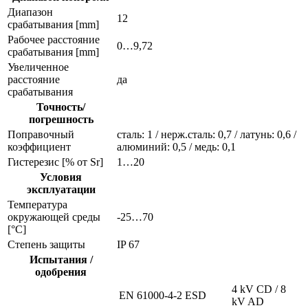
Диапазон
12
срабатывания [mm]
Рабочее расстояние
0…9,72
срабатывания [mm]
Увеличенное
расстояние
да
срабатывания
Точность/
погрешность
Поправочный
сталь: 1 / нерж.сталь: 0,7 / латунь: 0,6 /
коэффициент
алюминий: 0,5 / медь: 0,1
Гистерезис [% от Sr]
1…20
Условия
эксплуатации
Температура
окружающей среды
-25…70
[°C]
Степень защиты
IP 67
Испытания /
одобрения
4 kV CD / 8
EN 61000-4-2 ESD
kV AD