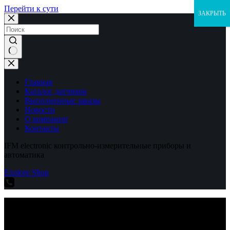
Перейти к сути
ЗАКРЫТЬ
Ничего
не
найдено
Главная
Каталог датчиков
Выполненные заказы
Новости
О компании
Контакты
IFM electronic контрольно-измерительные приборы и
автоматика
Explore Shop
IFM electronic контрольно-измерительные приборы и
автоматика