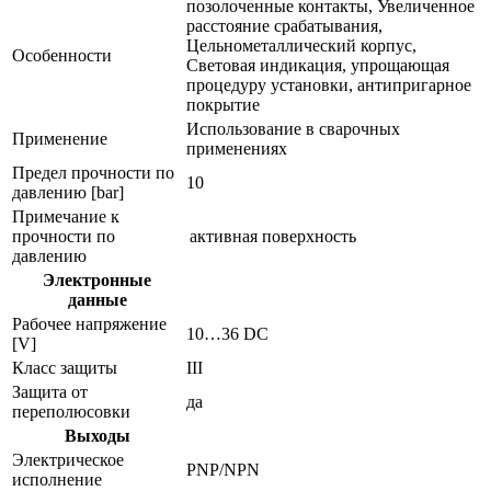
позолоченные контакты, Увеличенное
расстояние срабатывания,
Цельнометаллический корпус,
Особенности
Световая индикация, упрощающая
процедуру установки, антипригарное
покрытие
Использование в сварочных
Применение
применениях
Предел прочности по
10
давлению [bar]
Примечание к
прочности по
активная поверхность
давлению
Электронные
данные
Рабочее напряжение
10…36 DC
[V]
Класс защиты
III
Защита от
да
переполюсовки
Выходы
Электрическое
PNP/NPN
исполнение