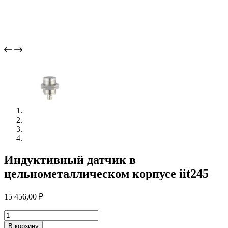
Индуктивный датчик в
цельнометаллическом корпусе iit245
15 456,00
₽
Количество
товара
В корзину