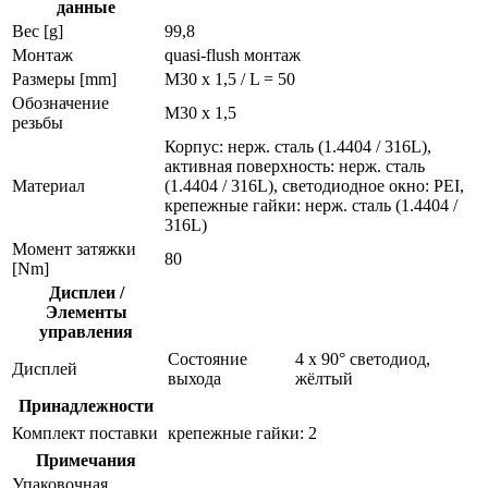
данные
Вес [g]
99,8
Монтаж
quasi-flush монтаж
Размеры [mm]
M30 x 1,5 / L = 50
Обозначение
M30 x 1,5
резьбы
Корпус: нерж. сталь (1.4404 / 316L),
активная поверхность: нерж. сталь
Материал
(1.4404 / 316L), светодиодное окно: PEI,
крепежные гайки: нерж. сталь (1.4404 /
316L)
Момент затяжки
80
[Nm]
Дисплеи /
Элементы
управления
Состояние
4 x 90° светодиод,
Дисплей
выхода
жёлтый
Принадлежности
Комплект поставки
крепежные гайки: 2
Примечания
Упаковочная