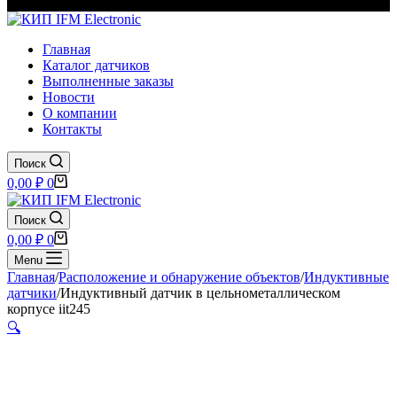
Главная
Каталог датчиков
Выполненные заказы
Новости
О компании
Контакты
Поиск
Корзина
0,00
₽
0
Поиск
Корзина
0,00
₽
0
Menu
Главная
/
Расположение и обнаружение объектов
/
Индуктивные
датчики
/
Индуктивный датчик в цельнометаллическом
корпусе iit245
🔍