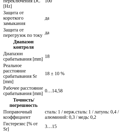
переключения DC
100
[Hz]
Защита от
короткого
да
замыкания
Защита от
да
перегрузок по току
Диапазон
контроля
Диапазон
18
срабатывания [mm]
Реальное
расстояние
18 ± 10 %
срабатывания Sr
[mm]
Рабочее расстояние
0…14,58
срабатывания [mm]
Точность/
погрешность
Поправочный
сталь: 1 / нерж.сталь: 1 / латунь: 0,4 /
коэффициент
алюминий: 0,3 / медь: 0,2
Гистерезис [% от
3…15
Sr]