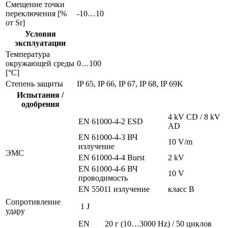
Смещение точки
переключения [%
-10…10
от Sr]
Условия
эксплуатации
Температура
окружающей среды
0…100
[°C]
Степень защиты
IP 65, IP 66, IP 67, IP 68, IP 69K
Испытания /
одобрения
4 kV CD / 8 kV
EN 61000-4-2 ESD
AD
EN 61000-4-3 ВЧ
10 V/m
излучение
ЭMC
EN 61000-4-4 Burst
2 kV
EN 61000-4-6 ВЧ
10 V
проводимость
EN 55011 излучение
класс B
Сопротивление
1 J
удару
EN
20 г (10…3000 Hz) / 50 циклов