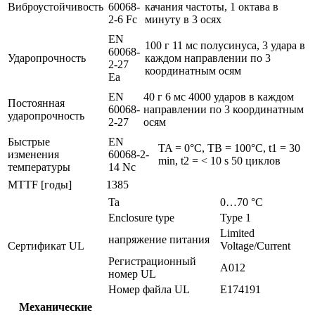
Виброустойчивость
60068-
качания частоты, 1 октава в
2-6 Fc
минуту в 3 осях
EN
100 г 11 мс полусинуса, 3 удара в
60068-
Ударопрочность
каждом направлении по 3
2-27
координатным осям
Ea
EN
40 г 6 мс 4000 ударов в каждом
Постоянная
60068-
направлении по 3 координатным
ударопрочность
2-27
осям
Быстрые
EN
TA = 0°C, TB = 100°C, t1 = 30
изменения
60068-2-
min, t2 = < 10 s 50 циклов
температуры
14 Nc
MTTF [годы]
1385
Ta
0…70 °C
Enclosure type
Type 1
Limited
напряжение питания
Сертификат UL
Voltage/Current
Регистрационный
A012
номер UL
Номер файла UL
E174191
Механические