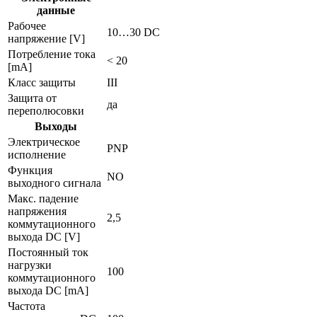
данные
Рабочее
10…30 DC
напряжение [V]
Потребление тока
< 20
[mA]
Класс защиты
III
Защита от
да
переполюсовки
Выходы
Электрическое
PNP
исполнение
Функция
NO
выходного сигнала
Макс. падение
напряжения
2,5
коммутационного
выхода DC [V]
Постоянный ток
нагрузки
100
коммутационного
выхода DC [mA]
Частота