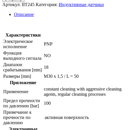
Индуктивный
Артикул:
IIT245
Категория:
Индуктивные датчики
датчик
в
Описание
цельнометаллическом
корпусе
iit245
Характеристики
Электрическое
PNP
исполнение
Функция
NO
выходного сигнала
Диапазон
18
срабатывания [mm]
Размеры [mm]
M30 x 1,5 / L = 50
Приложение
constant cleaning with aggressive cleaning
Применение
agents, regular cleaning processes
Предел прочности
100
по давлению [bar]
Примечание к
прочности по
активная поверхность
давлению
Электронные