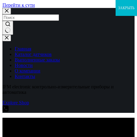
Перейти к сути
ЗАКРЫТЬ
Ничего
не
найдено
Главная
Каталог датчиков
Выполненные заказы
Новости
О компании
Контакты
IFM electronic контрольно-измерительные приборы и
автоматика
Explore Shop
IFM electronic контрольно-измерительные приборы и
автоматика