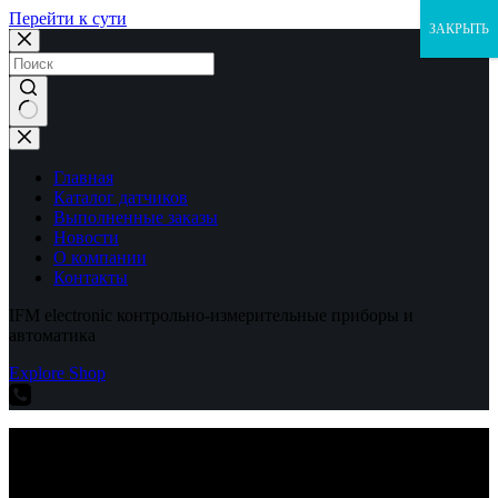
Перейти к сути
ЗАКРЫТЬ
Ничего
не
найдено
Главная
Каталог датчиков
Выполненные заказы
Новости
О компании
Контакты
IFM electronic контрольно-измерительные приборы и
автоматика
Explore Shop
IFM electronic контрольно-измерительные приборы и
автоматика