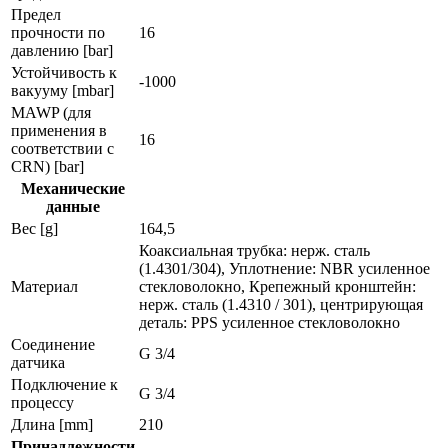
Предел
прочности по
16
давлению [bar]
Устойчивость к
-1000
вакууму [mbar]
MAWP (для
применения в
16
соответствии с
CRN) [bar]
Механические
данные
Вес [g]
164,5
Коаксиальная трубка: нерж. сталь
(1.4301/304), Уплотнение: NBR усиленное
Материал
стекловолокно, Крепежный кронштейн:
нерж. сталь (1.4310 / 301), центрирующая
деталь: PPS усиленное стекловолокно
Соединение
G 3/4
датчика
Подключение к
G 3/4
процессу
Длина [mm]
210
Принадлежности