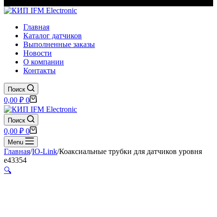
Главная
Каталог датчиков
Выполненные заказы
Новости
О компании
Контакты
Поиск
Корзина
0,00
₽
0
Поиск
Корзина
0,00
₽
0
Menu
Главная
/
IO-Link
/
Коаксиальные трубки для датчиков уровня
e43354
🔍