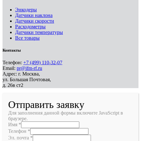
Энкодеры
Датчики наклона
Датчики скорости
Расходометры
Датчики температуры
Все товары
Контакты
Телефон:
+7 (499) 110-32-07
Email:
pr@ifm-rf.ru
Адрес: г. Москва,
ул. Большая Почтовая,
д. 26в ст2
Отправить заявку
Для заполнения данной формы включите JavaScript в
браузере.
Имя
*
Телефон
*
Эл. почта
*