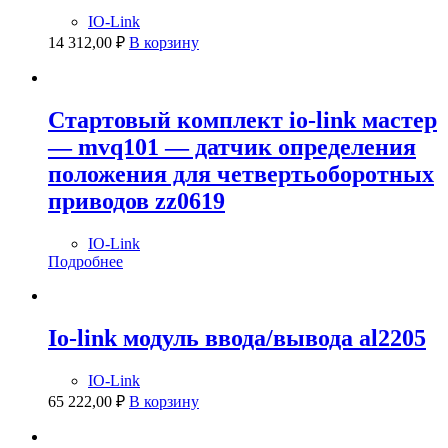
IO-Link
14 312,00
₽
В корзину
Стартовый комплект io-link мастер
— mvq101 — датчик определения
положения для четвертьоборотных
приводов zz0619
IO-Link
Подробнее
Io-link модуль ввода/вывода al2205
IO-Link
65 222,00
₽
В корзину