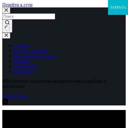
Перейти к сути
ЗАКРЫТЬ
Ничего
не
найдено
Главная
Каталог датчиков
Выполненные заказы
Новости
О компании
Контакты
IFM electronic контрольно-измерительные приборы и
автоматика
Explore Shop
IFM electronic контрольно-измерительные приборы и
автоматика