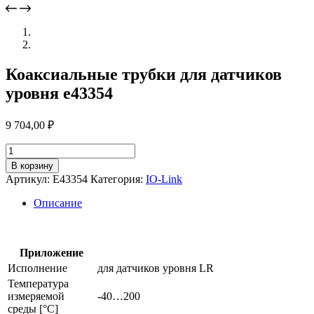
Коаксиальные трубки для датчиков
уровня e43354
9 704,00
₽
Количество
товара
В корзину
Коаксиальные
Артикул:
E43354
Категория:
IO-Link
трубки
для
Описание
датчиков
уровня
e43354
Приложение
Исполнение
для датчиков уровня LR
Температура
измеряемой
-40…200
среды [°C]