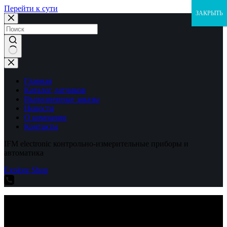
Перейти к сути
ЗАКРЫТЬ
Ничего
не
найдено
Главная
Каталог датчиков
Выполненные заказы
Новости
О компании
Контакты
IFM electronic контрольно-измерительные приборы и
автоматика
Explore Shop
IFM electronic контрольно-измерительные приборы и
автоматика