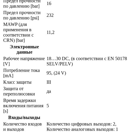
Предел прочности
16
по давлению [bar]
Предел прочности
232
по давлению [psi]
MAWP (для
применения в
11,2
соответствии с
CRN) [bar]
Электронные
данные
Рабочее напряжение
18…30 DC, (в соответствии с EN 50178
[V]
SELV/PELV)
Потребление тока
95, (24 V)
[mA]
Класс защиты
III
Защита от
да
переполюсовки
Время задержки
включения питания
5
[s]
Входы/выходы
Количество входов
Количество цифровых выходов: 2,
и выходов
Количество аналоговых выходов: 1