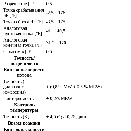
Разрешение [°F]
0,5
Точка срабатывания
-2,5…176
SP [°F]
Точка сброса rP [°F]
-3,5…175
Aналоговая
-4…140,5
пусковая точка [°F]
Aналоговая
31,5…176
конечная точка [°F]
С шагом в [°F]
0,5
Точность/
погрешность
Контроль скорости
потока
Точность (в
диапазоне
± (0,8 % MW + 0,5 % MEW)
измерения)
Повторяемость
± 0,2% MEW
Контроль
температуры
Точность [K]
± 4,5 (Q > 0,26 gpm)
Время реакции
Контроль скорости