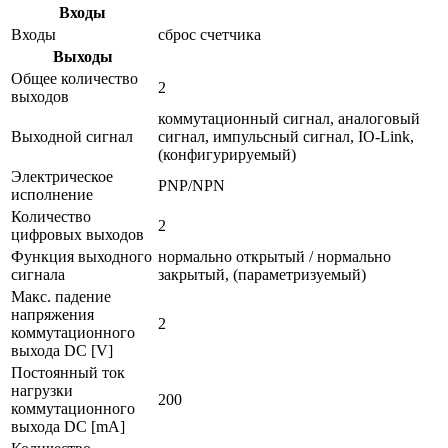
Входы
Входы
сброс счетчика
Выходы
Общее количество
2
выходов
коммутационный сигнал, аналоговый
Выходной сигнал
сигнал, импульсный сигнал, IO-Link,
(конфигурируемый)
Электрическое
PNP/NPN
исполнение
Количество
2
цифровых выходов
Функция выходного
нормально открытый / нормально
сигнала
закрытый, (параметризуемый)
Макс. падение
напряжения
2
коммутационного
выхода DC [V]
Постоянный ток
нагрузки
200
коммутационного
выхода DC [mA]