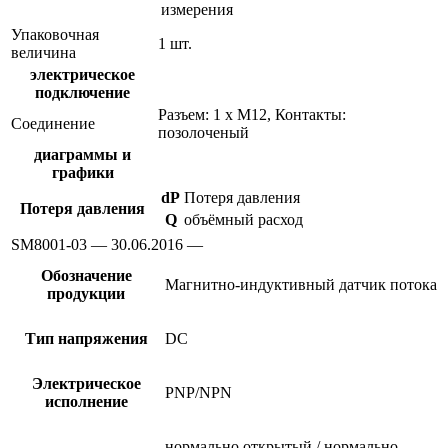
измерения
Упаковочная
1 шт.
величина
электрическое
подключение
Разъем: 1 x M12, Контакты:
Соединение
позолоченый
диаграммы и
графики
dP
Потеря давления
Потеря давления
Q
объёмный расход
SM8001-03 — 30.06.2016 —
Обозначение
Магнитно-индуктивный датчик потока
продукции
Тип напряжения
DC
Электрическое
PNP/NPN
исполнение
нормально открытый / нормально