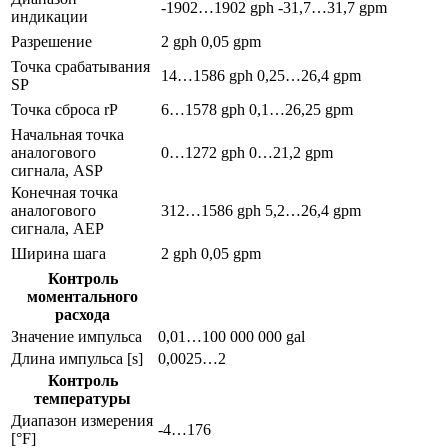
-1902…1902 gph
-31,7…31,7 gpm
индикации
Разрешение
2 gph
0,05 gpm
Точка срабатывания
14…1586 gph
0,25…26,4 gpm
SP
Точка сброса rP
6…1578 gph
0,1…26,25 gpm
Начальная точка
аналогового
0…1272 gph
0…21,2 gpm
сигнала, ASP
Конечная точка
аналогового
312…1586 gph
5,2…26,4 gpm
сигнала, АЕР
Ширина шага
2 gph
0,05 gpm
Контроль
моментального
расхода
Значение импульса
0,01…100 000 000 gal
Длина импульса [s]
0,0025…2
Контроль
температуры
Диапазон измерения
-4…176
[°F]