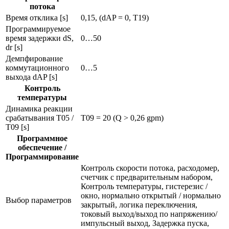
потока
Время отклика [s]
0,15, (dAP = 0, T19)
Программируемое
время задержки dS,
0…50
dr [s]
Демпфирование
коммутационного
0…5
выхода dAP [s]
Контроль
температуры
Динамика реакции
срабатывания T05 /
T09 = 20 (Q > 0,26 gpm)
T09 [s]
Программное
обеспечение /
Программирование
Контроль скорости потока, расходомер,
счетчик с предварительным набором,
Контроль температуры, гистерезис /
окно, нормально открытый / нормально
Выбор параметров
закрытый, логика переключения,
токовый выход/выход по напряжению/
импульсный выход, Задержка пуска,