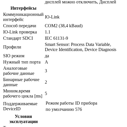
дисплей можно отключить, Дисплей
Интерфейсы
Коммуникационный
IO-Link
интерфейс
Способ передачи
COM2 (38,4 kBaud)
IO-Link проверка
1.1
Стандарт SDCI
IEC 61131-9
Smart Sensor: Process Data Variable,
Профили
Device Identification, Device Diagnosis
SIO режим
да
Нужный тип порта
A
Аналоговые
3
рабочие данные
Бинарные рабочие
2
данные
Миним.время
5
рабочего цикла [ms]
Режим работы
ID прибора
Поддерживаемые
DeviceID
по умолчанию
576
Условия
эксплуатации