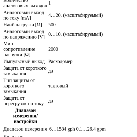
Количество
1
аналоговых выходов
Аналоговый выход
4…20, (масштабируемый)
по току [mA]
Наиб.нагрузка [Ω]
500
Аналоговый выход
0…10, (масштабируемый)
по напряжению [V]
Мин.
сопротивление
2000
нагрузки [Ω]
Импульсный выход
Расходомер
Защита от короткого
да
замыкания
Тип защиты от
короткого
тактовый
замыкания
Защита от
да
перегрузок по току
Диапазон
измерения/
настройки
Диапазон измерения
6…1584 gph
0,1…26,4 gpm
Диапазон