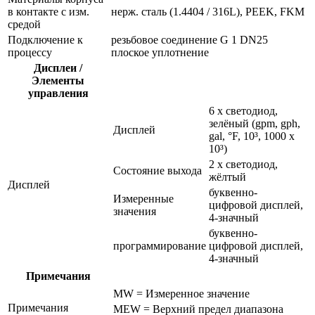
в контакте с изм.
нерж. сталь (1.4404 / 316L), PEEK, FKM
средой
Подключение к
резьбовое соединение G 1 DN25
процессу
плоское уплотнение
Дисплеи /
Элементы
управления
6 x светодиод,
зелёный (gpm, gph,
Дисплей
gal, °F, 10³, 1000 x
10³)
2 x светодиод,
Состояние выхода
жёлтый
Дисплей
буквенно-
Измеренные
цифровой дисплей,
значения
4-значный
буквенно-
программирование
цифровой дисплей,
4-значный
Примечания
MW = Измеренное значение
Примечания
MEW = Верхний предел диапазона