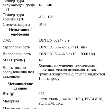
Температура
окружающей среды
14…140
[°F]
Температура
-13…176
хранения [°F]
Степень защиты
IP 67
Испытания /
одобрения
ЭMC
DIN EN 60947-5-9
Ударопрочность
DIN IEC 68-2-27
20 г (11 ms)
Вибропрочность
DIN IEC 68-2-6
5 г (10…2000 Hz)
MTTF [годы]
145
Хорошая инженерно-техническая
Директива по
практика, можно использовать для
оборудованию под
группы жидкостей 2, группа жидкостей
давлением
1 по запросу
Механические
данные
Вес [g]
645
нерж. сталь (1.4404 / 316L), PBT-GF20,
Материал
PC, FKM, TPE
Материалы корпуса