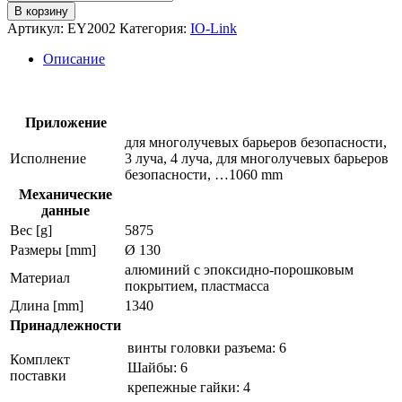
товара
В корзину
Монтажная
Артикул:
EY2002
Категория:
IO-Link
база
для
Описание
многолучевых
барьеров
безопасности
ey2002
Приложение
для многолучевых барьеров безопасности,
Исполнение
3 луча, 4 луча, для многолучевых барьеров
безопасности, …1060 mm
Механические
данные
Вес [g]
5875
Размеры [mm]
Ø 130
алюминий с эпоксидно-порошковым
Материал
покрытием, пластмасса
Длина [mm]
1340
Принадлежности
винты головки разъема: 6
Комплект
Шайбы: 6
поставки
крепежные гайки: 4