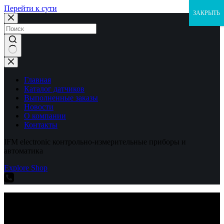
Перейти к сути
ЗАКРЫТЬ
Ничего
не
найдено
Главная
Каталог датчиков
Выполненные заказы
Новости
О компании
Контакты
IFM electronic контрольно-измерительные приборы и
автоматика
Explore Shop
IFM electronic контрольно-измерительные приборы и
автоматика