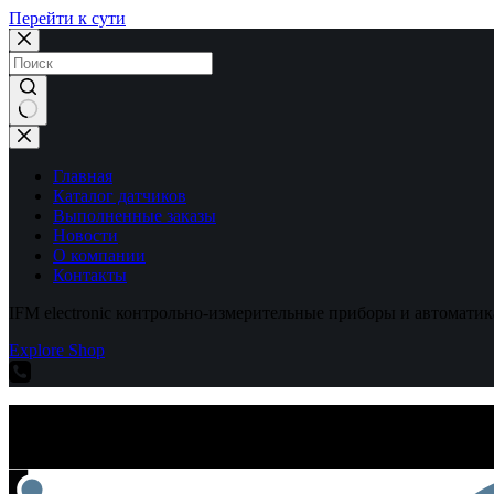
Перейти к сути
Ничего
не
найдено
Главная
Каталог датчиков
Выполненные заказы
Новости
О компании
Контакты
IFM electronic контрольно-измерительные приборы и автоматик
Explore Shop
IFM electronic контрольно-измерительные приборы и автоматик