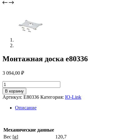
Монтажная доска e80336
3 094,00
₽
Количество
товара
В корзину
Монтажная
Артикул:
E80336
Категория:
IO-Link
доска
e80336
Описание
Механические данные
Вес [g]
120,7