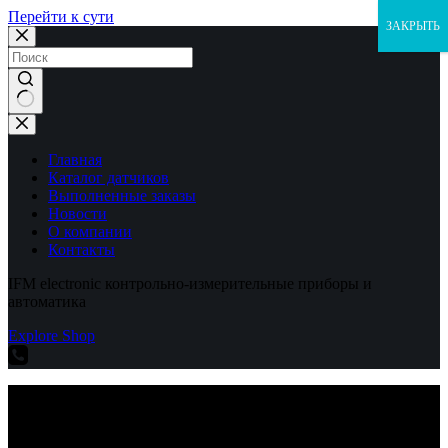
Перейти к сути
ЗАКРЫТЬ
Ничего
не
найдено
Главная
Каталог датчиков
Выполненные заказы
Новости
О компании
Контакты
IFM electronic контрольно-измерительные приборы и
автоматика
Explore Shop
IFM electronic контрольно-измерительные приборы и
автоматика