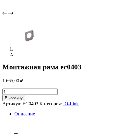
Монтажная рама ec0403
1 665,00
₽
Количество
товара
В корзину
Монтажная
Артикул:
EC0403
Категория:
IO-Link
рама
ec0403
Описание