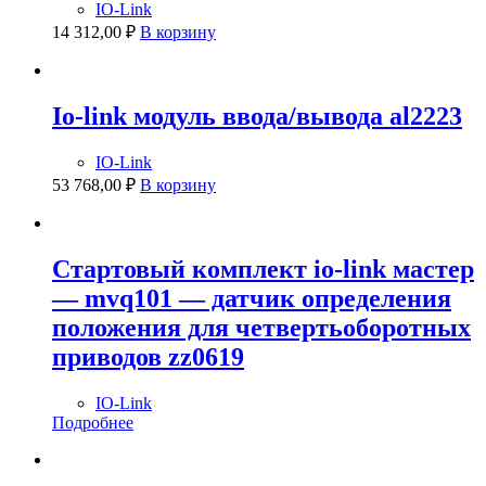
IO-Link
14 312,00
₽
В корзину
Io-link модуль ввода/вывода al2223
IO-Link
53 768,00
₽
В корзину
Стартовый комплект io-link мастер
— mvq101 — датчик определения
положения для четвертьоборотных
приводов zz0619
IO-Link
Подробнее