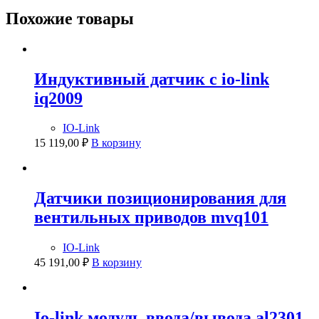
Похожие товары
Индуктивный датчик с io-link
iq2009
IO-Link
15 119,00
₽
В корзину
Датчики позиционирования для
вентильных приводов mvq101
IO-Link
45 191,00
₽
В корзину
Io-link модуль ввода/вывода al2301