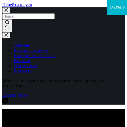
Перейти к сути
ЗАКРЫТЬ
Ничего
не
найдено
Главная
Каталог датчиков
Выполненные заказы
Новости
О компании
Контакты
IFM electronic контрольно-измерительные приборы и
автоматика
Explore Shop
IFM electronic контрольно-измерительные приборы и
автоматика