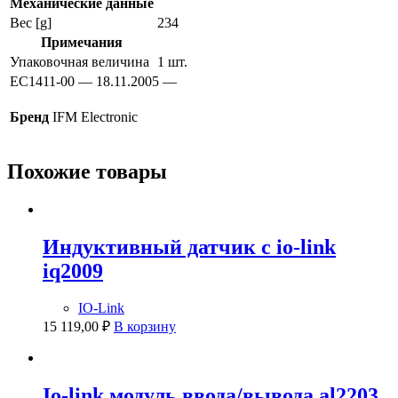
Механические данные
Вес [g]
234
Примечания
Упаковочная величина
1 шт.
EC1411-00 — 18.11.2005 —
Бренд
IFM Electronic
Похожие товары
Индуктивный датчик с io-link
iq2009
IO-Link
15 119,00
₽
В корзину
Io-link модуль ввода/вывода al2203