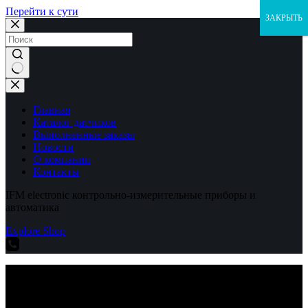
Перейти к сути
ЗАКРЫТЬ
Ничего
не
найдено
Главная
Каталог датчиков
Выполненные заказы
Новости
О компании
Контакты
IFM electronic контрольно-измерительные приборы и
автоматика
Explore Shop
IFM electronic контрольно-измерительные приборы и
автоматика