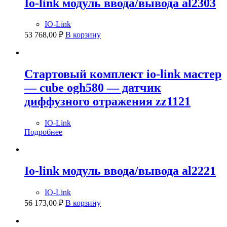
Io-link модуль ввода/вывода al2303
IO-Link
53 768,00
₽
В корзину
Стартовый комплект io-link мастер
— cube ogh580 — датчик
диффузного отражения zz1121
IO-Link
Подробнее
Io-link модуль ввода/вывода al2221
IO-Link
56 173,00
₽
В корзину