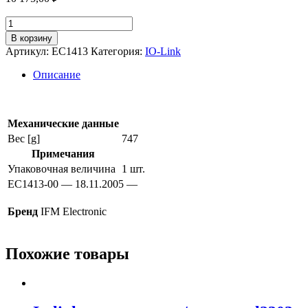
Количество
товара
В корзину
Монтажное
Артикул:
EC1413
Категория:
IO-Link
приспособление
ram
Описание
ec1413
Механические данные
Вес [g]
747
Примечания
Упаковочная величина
1 шт.
EC1413-00 — 18.11.2005 —
Бренд
IFM Electronic
Похожие товары