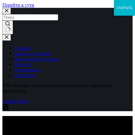
Перейти к сути
ЗАКРЫТЬ
Ничего
не
найдено
Главная
Каталог датчиков
Выполненные заказы
Новости
О компании
Контакты
IFM electronic контрольно-измерительные приборы и
автоматика
Explore Shop
IFM electronic контрольно-измерительные приборы и
автоматика