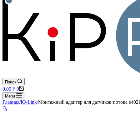
Поиск
Корзина
0,00
₽
0
Menu
Главная
/
IO-Link
/
Монтажный адаптер для датчиков потока e402
🔍