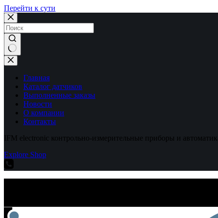
Перейти к сути
Ничего
не
найдено
Главная
Каталог датчиков
Выполненные заказы
Новости
О компании
Контакты
IFM electronic контрольно-измерительные приборы и автоматик
Explore Shop
IFM electronic контрольно-измерительные приборы и автоматик