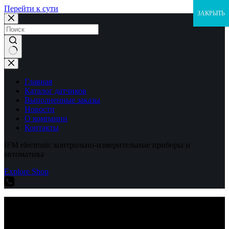
Перейти к сути
ЗАКРЫТЬ
Ничего
не
найдено
Главная
Каталог датчиков
Выполненные заказы
Новости
О компании
Контакты
IFM electronic контрольно-измерительные приборы и
автоматика
Explore Shop
IFM electronic контрольно-измерительные приборы и
автоматика