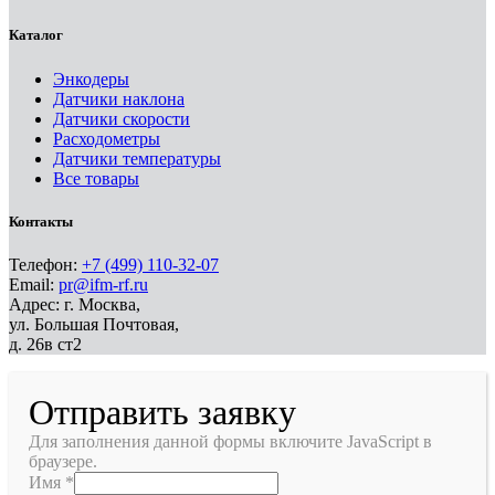
Каталог
Энкодеры
Датчики наклона
Датчики скорости
Расходометры
Датчики температуры
Все товары
Контакты
Телефон:
+7 (499) 110-32-07
Email:
pr@ifm-rf.ru
Адрес: г. Москва,
ул. Большая Почтовая,
д. 26в ст2
Отправить заявку
Для заполнения данной формы включите JavaScript в
браузере.
Имя
*