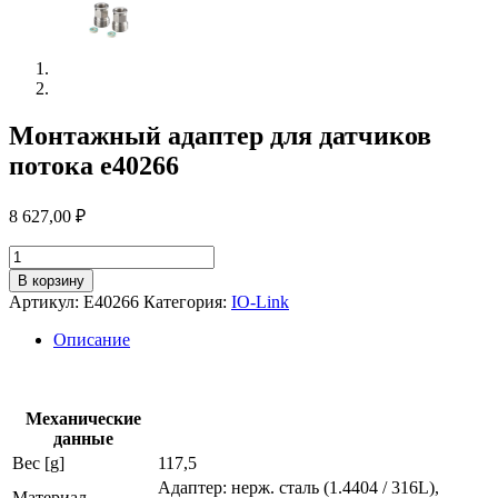
Монтажный адаптер для датчиков
потока e40266
8 627,00
₽
Количество
товара
В корзину
Монтажный
Артикул:
E40266
Категория:
IO-Link
адаптер
для
Описание
датчиков
потока
e40266
Механические
данные
Вес [g]
117,5
Адаптер: нерж. сталь (1.4404 / 316L),
Материал