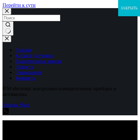
Перейти к сути
ЗАКРЫТЬ
Ничего
не
найдено
Главная
Каталог датчиков
Выполненные заказы
Новости
О компании
Контакты
IFM electronic контрольно-измерительные приборы и
автоматика
Explore Shop
IFM electronic контрольно-измерительные приборы и
автоматика