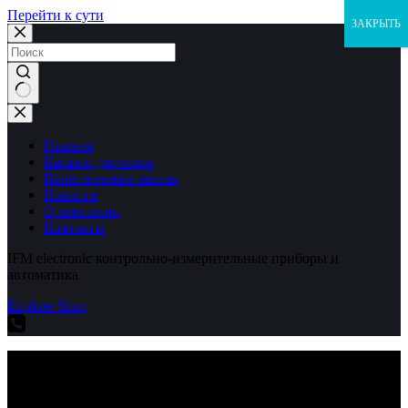
Перейти к сути
ЗАКРЫТЬ
Ничего
не
найдено
Главная
Каталог датчиков
Выполненные заказы
Новости
О компании
Контакты
IFM electronic контрольно-измерительные приборы и
автоматика
Explore Shop
IFM electronic контрольно-измерительные приборы и
автоматика