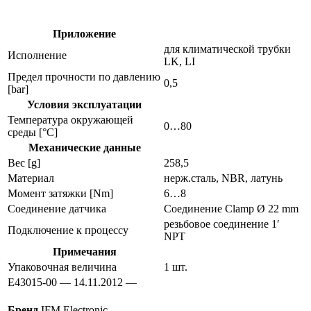
температуры
e43015
Приложение
для климатической трубки
Исполнение
LK, LI
Предел прочности по давлению
0,5
[bar]
Условия эксплуатации
Температура окружающей
0…80
среды [°C]
Механические данные
Вес [g]
258,5
Материал
нерж.сталь, NBR, латунь
Момент затяжки [Nm]
6…8
Соединение датчика
Соединение Clamp Ø 22 mm
резьбовое соединение 1′
Подключение к процессу
NPT
Примечания
Упаковочная величина
1 шт.
E43015-00 — 14.11.2012 —
Бренд
IFM Electronic