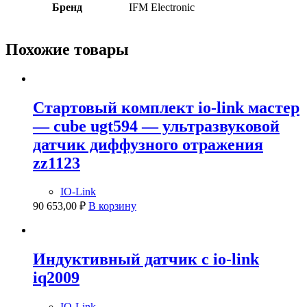
Бренд
IFM Electronic
Похожие товары
Стартовый комплект io-link мастер
— cube ugt594 — ультразвуковой
датчик диффузного отражения
zz1123
IO-Link
90 653,00
₽
В корзину
Индуктивный датчик с io-link
iq2009
IO-Link