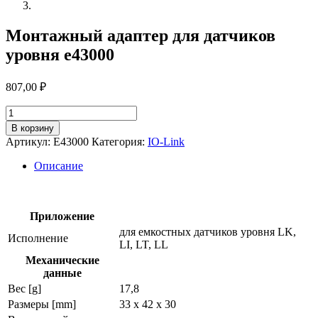
Монтажный адаптер для датчиков
уровня e43000
807,00
₽
Количество
товара
В корзину
Монтажный
Артикул:
E43000
Категория:
IO-Link
адаптер
для
Описание
датчиков
уровня
e43000
Приложение
для емкостных датчиков уровня LK,
Исполнение
LI, LT, LL
Механические
данные
Вес [g]
17,8
Размеры [mm]
33 x 42 x 30