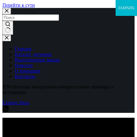
Перейти к сути
ЗАКРЫТЬ
Ничего
не
найдено
Главная
Каталог датчиков
Выполненные заказы
Новости
О компании
Контакты
IFM electronic контрольно-измерительные приборы и
автоматика
Explore Shop
IFM electronic контрольно-измерительные приборы и
автоматика