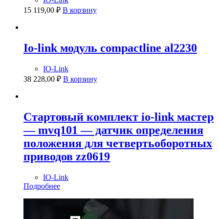
15 119,00
₽
В корзину
Io-link модуль compactline al2230
IO-Link
38 228,00
₽
В корзину
Стартовый комплект io-link мастер
— mvq101 — датчик определения
положения для четвертьоборотных
приводов zz0619
IO-Link
Подробнее