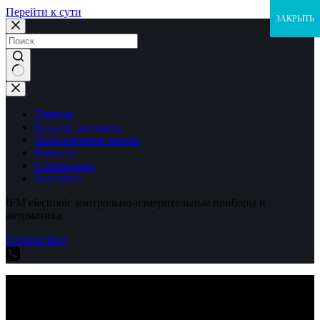
Перейти к сути
ЗАКРЫТЬ
Ничего
не
найдено
Главная
Каталог датчиков
Выполненные заказы
Новости
О компании
Контакты
IFM electronic контрольно-измерительные приборы и
автоматика
Explore Shop
IFM electronic контрольно-измерительные приборы и
автоматика