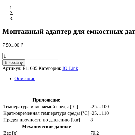
Монтажный адаптер для емкостных дат
7 501,00
₽
Количество
товара
В корзину
Монтажный
Артикул:
E11035
Категория:
IO-Link
адаптер
для
Описание
емкостных
датчиков
e11035
Приложение
Температура измеряемой среды [°C]
-25…100
Кратковременная температура среды [°C]
-25…110
Предел прочности по давлению [bar]
8
Механические данные
Вес [g]
79,2