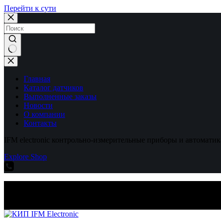
Перейти к сути
Ничего
не
найдено
Главная
Каталог датчиков
Выполненные заказы
Новости
О компании
Контакты
IFM electronic контрольно-измерительные приборы и автоматик
Explore Shop
IFM electronic контрольно-измерительные приборы и автоматик