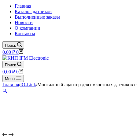
Главная
Каталог датчиков
Выполненные заказы
Новости
О компании
Контакты
Поиск
Корзина
0,00
₽
0
Поиск
Корзина
0,00
₽
0
Menu
Главная
/
IO-Link
/
Монтажный адаптер для емкостных датчиков e
🔍