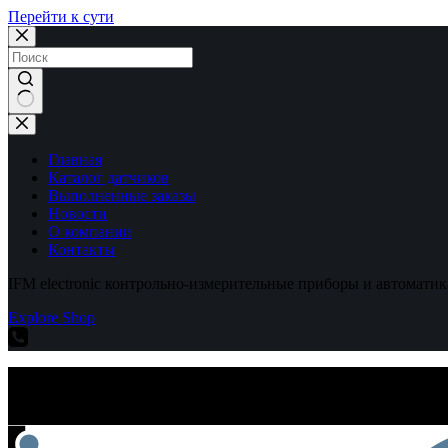
Перейти к сути
Ничего
не
найдено
Главная
Каталог датчиков
Выполненные заказы
Новости
О компании
Контакты
IFM electronic контрольно-измерительные приборы и автоматик
Explore Shop
IFM electronic контрольно-измерительные приборы и автоматик