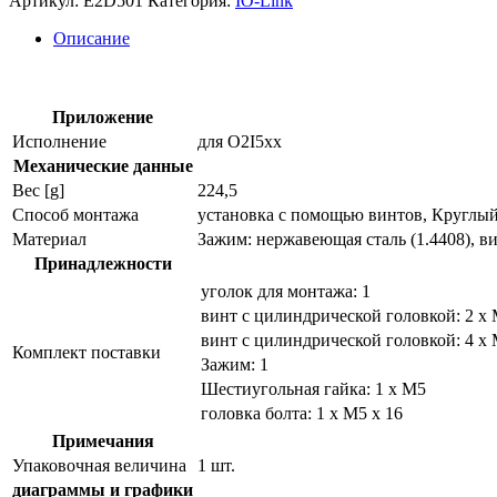
Артикул:
E2D501
Категория:
IO-Link
набор
для
Описание
устройства
подсветки
e2d501
Приложение
Исполнение
для O2I5xx
Механические данные
Вес [g]
224,5
Способ монтажа
установка с помощью винтов, Круглы
Материал
Зажим: нержавеющая сталь (1.4408), ви
Принадлежности
уголок для монтажа: 1
винт с цилиндрической головкой: 2 x 
винт с цилиндрической головкой: 4 x 
Комплект поставки
Зажим: 1
Шестиугольная гайка: 1 x M5
головка болта: 1 x M5 x 16
Примечания
Упаковочная величина
1 шт.
диаграммы и графики