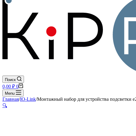
Поиск
Корзина
0,00
₽
0
Menu
Главная
/
IO-Link
/
Монтажный набор для устройства подсветки e
🔍